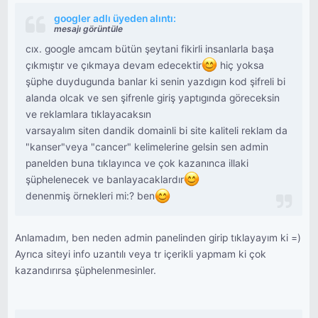
googler adlı üyeden alıntı:
mesajı görüntüle
cıx. google amcam bütün şeytani fikirli insanlarla başa
çıkmıştır ve çıkmaya devam edecektir
hiç yoksa
şüphe duydugunda banlar ki senin yazdıgın kod şifreli bi
alanda olcak ve sen şifrenle giriş yaptıgında göreceksin
ve reklamlara tıklayacaksın
varsayalım siten dandik domainli bi site kaliteli reklam da
"kanser"veya "cancer" kelimelerine gelsin sen admin
panelden buna tıklayınca ve çok kazanınca illaki
şüphelenecek ve banlayacaklardır
denenmiş örnekleri mi:? ben
Anlamadım, ben neden admin panelinden girip tıklayayım ki =)
Ayrıca siteyi info uzantılı veya tr içerikli yapmam ki çok
kazandırırsa şüphelenmesinler.