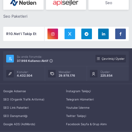
Seo
Seo Paketleri
R10.Net'i Takip Et
Şu anda forumda:
Çevrimiçi Üyeler
37.998 Kullanıcı Aktif
Konular:
Mesajlar:
Üyeler:
4.432.504
29.978.176
225.854
Google Adsense
İnstagram Takipçi
SEO (Organik Trafik Arttırma)
Telegram Hizmetleri
SEO Link Paketleri
Youtube İzlenme
SEO Danışmanlığı
Twitter Takipçi
Google ADS (AdWords)
Facebook Sayfa & Grup Alımı