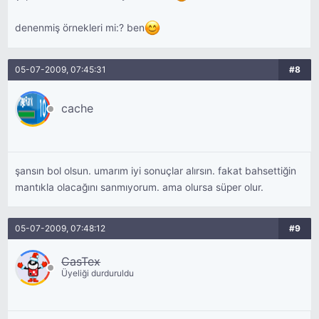
denenmiş örnekleri mi:? ben
05-07-2009, 07:45:31
#8
cache
şansın bol olsun. umarım iyi sonuçlar alırsın. fakat bahsettiğin
mantıkla olacağını sanmıyorum. ama olursa süper olur.
05-07-2009, 07:48:12
#9
CasTex
Üyeliği durduruldu