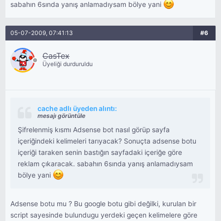
sabahın 6sında yanış anlamadıysam bölye yani
05-07-2009, 07:41:13
#6
CasTex
Üyeliği durduruldu
cache adlı üyeden alıntı:
mesajı görüntüle
Şifrelenmiş kısmı Adsense bot nasıl görüp sayfa
içeriğindeki kelimeleri tarıyacak? Sonuçta adsense botu
içeriği taraken senin bastığın sayfadaki içeriğe göre
reklam çıkaracak. sabahın 6sında yanış anlamadıysam
bölye yani
Adsense botu mu ? Bu google botu gibi değilki, kurulan bir
script sayesinde bulundugu yerdeki geçen kelimelere göre