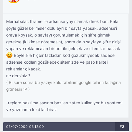
Merhabalar. Iframe ile adsense yayınlamak direk ban. Peki
şöyle güzel kelimeler dolu ayrı bir sayfa yapsak, adsense'i
oraya koysak, o sayfayı goruntulemek için şifre girmek
gerekse (ki kimse göremesin), sonra da o sayfaya şifre girişi
yapan ve reklamı alan bir bot ile çeksek ve sitemize bassak
Böylelikle hiçbir fazladan kod gözükmiyecek sadece
adsense kodları gözükecek sitemizde ve paso kaliteli
reklamlar çıkacak.
ne dersiniz ?
( Bi süre sonra bu yazıyı kaldırabilirim google cıların kulağına
gitmesin :P )
-replere bakılırsa sanırım bazıları zaten kullanıyor bu yontemi
ve yazmama kızdılar biraz
05-07-2009, 06:12:00
#2