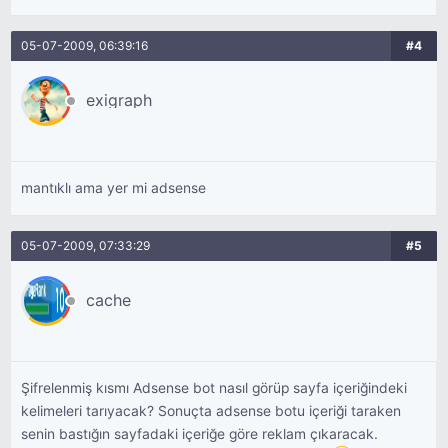
05-07-2009, 06:39:16
#4
exigraph
mantıklı ama yer mi adsense
05-07-2009, 07:33:29
#5
cache
Şifrelenmiş kısmı Adsense bot nasıl görüp sayfa içeriğindeki
kelimeleri tarıyacak? Sonuçta adsense botu içeriği taraken
senin bastığın sayfadaki içeriğe göre reklam çıkaracak.