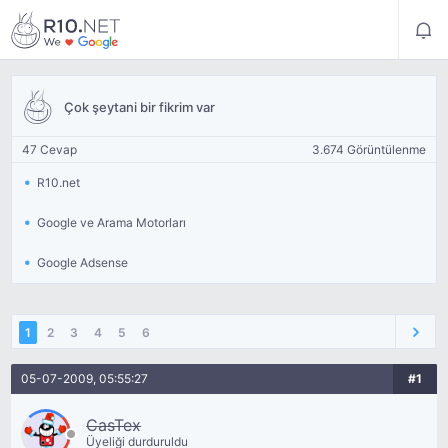
Çok şeytani bir fikrim var
47 Cevap
3.674 Görüntülenme
R10.net
Google ve Arama Motorları
Google Adsense
1
2
3
4
5
6
05-07-2009, 05:55:27
#1
CasTex
Üyeliği durduruldu