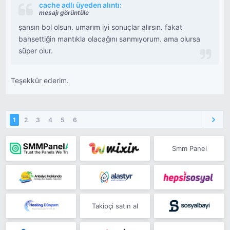
cache adlı üyeden alıntı:
mesajı görüntüle
şansın bol olsun. umarım iyi sonuçlar alırsın. fakat
bahsettiğin mantıkla olacağını sanmıyorum. ama olursa
süper olur.
Teşekkür ederim.
1
2
3
4
5
6
Smm Panel
Takipçi satın al