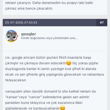
reklam çıkarıyor. Daha denemedim bu projeyi tabi belki
çıkmaz ama bence çıkacaktır.
05-07-2009, 07:43:43
#7
googler
Kimlik doğrulama veya yönetimden onay
bekliyor.
cıx. google amcam bütün şeytani fikirli insanlarla başa
çıkmıştır ve çıkmaya devam edecektir
hiç yoksa şüphe
duydugunda banlar ki senin yazdıgın kod şifreli bi alanda
olcak ve sen şifrenle giriş yaptıgında göreceksin ve reklamlara
tıklayacaksın
varsayalım siten dandik domainli bi site kaliteli reklam da
"kanser"veya "cancer" kelimelerine gelsin sen admin
panelden buna tıklayınca ve çok kazanınca illaki
şüphelenecek ve banlayacaklardır