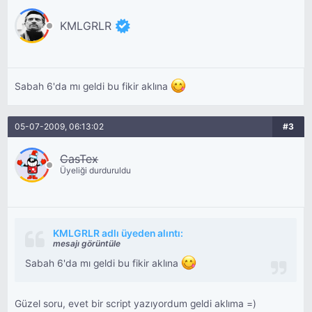
KMLGRLR
Sabah 6'da mı geldi bu fikir aklına
05-07-2009, 06:13:02
#3
CasTex
Üyeliği durduruldu
KMLGRLR adlı üyeden alıntı:
mesajı görüntüle
Sabah 6'da mı geldi bu fikir aklına
Güzel soru, evet bir script yazıyordum geldi aklıma =)