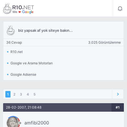
biz yapsak af yok siteye bakın...
36 Cevap
3.025 Görüntülenme
R10.net
Google ve Arama Motorları
Google Adsense
1
2
3
4
5
28-02-2007, 21:08:48
#1
amfibi2000