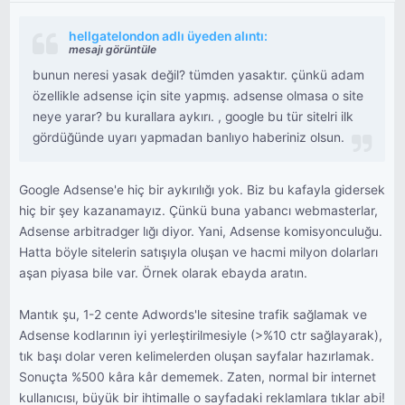
hellgatelondon adlı üyeden alıntı:
mesajı görüntüle
bunun neresi yasak değil? tümden yasaktır. çünkü adam
özellikle adsense için site yapmış. adsense olmasa o site
neye yarar? bu kurallara aykırı. , google bu tür sitelri ilk
gördüğünde uyarı yapmadan banlıyo haberiniz olsun.
Google Adsense'e hiç bir aykırılığı yok. Biz bu kafayla gidersek
hiç bir şey kazanamayız. Çünkü buna yabancı webmasterlar,
Adsense arbitradger lığı diyor. Yani, Adsense komisyonculuğu.
Hatta böyle sitelerin satışıyla oluşan ve hacmi milyon dolarları
aşan piyasa bile var. Örnek olarak ebayda aratın.
Mantık şu, 1-2 cente Adwords'le sitesine trafik sağlamak ve
Adsense kodlarının iyi yerleştirilmesiyle (>%10 ctr sağlayarak),
tık başı dolar veren kelimelerden oluşan sayfalar hazırlamak.
Sonuçta %500 kâra kâr dememek. Zaten, normal bir internet
kullanıcısı, büyük bir ihtimalle o sayfadaki reklamlara tıklar abi!