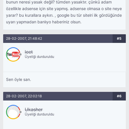
bunun neresi yasak değil? tümden yasaktır. çünkü adam
özellikle adsense için site yapmış. adsense olmasa o site neye
yarar? bu kurallara aykırı. , google bu tür sitelri ilk gördüğünde
uyarı yapmadan banlıyo haberiniz olsun.
28-02-2007, 21:48:42
#5
leet
Üyeliği durduruldu
Sen öyle san.
28-02-2007, 22:02:18
#6
Ukasher
Üyeliği durduruldu