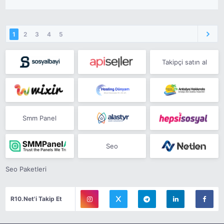
1
2
3
4
5
Takipçi satın al
Smm Panel
Seo
Seo Paketleri
R10.Net'i Takip Et