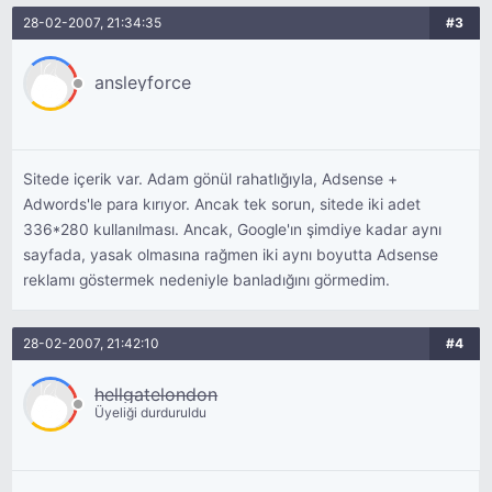
28-02-2007, 21:34:35
#3
ansleyforce
Sitede içerik var. Adam gönül rahatlığıyla, Adsense +
Adwords'le para kırıyor. Ancak tek sorun, sitede iki adet
336*280 kullanılması. Ancak, Google'ın şimdiye kadar aynı
sayfada, yasak olmasına rağmen iki aynı boyutta Adsense
reklamı göstermek nedeniyle banladığını görmedim.
28-02-2007, 21:42:10
#4
hellgatelondon
Üyeliği durduruldu