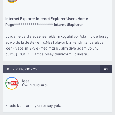
Internet Explorer Internet Explorer Users Home
Page******************* InternetExplorer
burda ne varda adsense reklamı koyabiliyor.Adam bide burayı
adwords la desteklemiş.Nasıl oluyor biz kendimizi paralayalım
içerik yapalım 3-5 ekmeğimizi bulalım diye adam yolunu
bulmuş GOOGLE amca bişey demiyormu bunlara..
28-02-2007, 21:12:25
#2
leet
Üyeliği durduruldu
Sitede kurallara aykırı birşey yok.