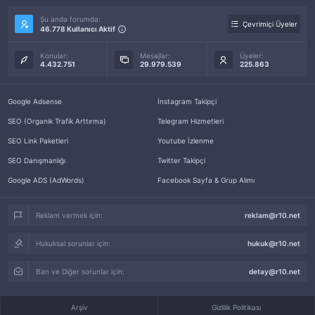
Şu anda forumda:
Çevrimiçi Üyeler
46.778 Kullanıcı Aktif
Konular:
Mesajlar:
Üyeler:
4.432.751
29.979.539
225.863
Google Adsense
İnstagram Takipçi
SEO (Organik Trafik Arttırma)
Telegram Hizmetleri
SEO Link Paketleri
Youtube İzlenme
SEO Danışmanlığı
Twitter Takipçi
Google ADS (AdWords)
Facebook Sayfa & Grup Alımı
Reklam vermek için:
reklam@r10.net
Hukuksal sorunlar için:
hukuk@r10.net
Ban ve Diğer sorunlar için:
detay@r10.net
Arşiv
Gizlilik Politikası