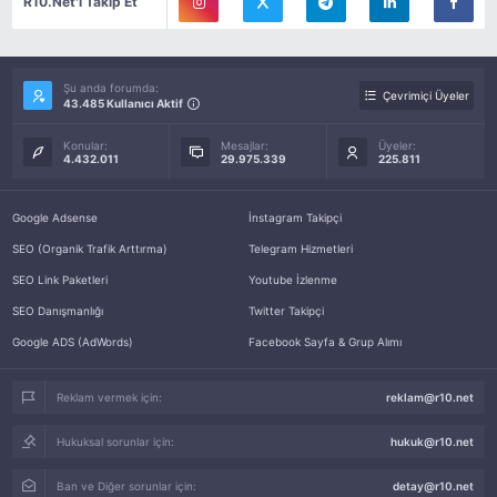
R10.Net'i Takip Et
Şu anda forumda:
Çevrimiçi Üyeler
43.485 Kullanıcı Aktif
Konular:
Mesajlar:
Üyeler:
4.432.011
29.975.339
225.811
Google Adsense
İnstagram Takipçi
SEO (Organik Trafik Arttırma)
Telegram Hizmetleri
SEO Link Paketleri
Youtube İzlenme
SEO Danışmanlığı
Twitter Takipçi
Google ADS (AdWords)
Facebook Sayfa & Grup Alımı
Reklam vermek için:
reklam@r10.net
Hukuksal sorunlar için:
hukuk@r10.net
Ban ve Diğer sorunlar için:
detay@r10.net