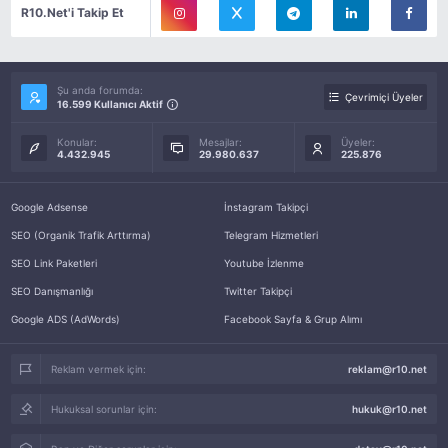
R10.Net'i Takip Et
Şu anda forumda:
Çevrimiçi Üyeler
16.599 Kullanıcı Aktif
Konular:
Mesajlar:
Üyeler:
4.432.945
29.980.637
225.876
Google Adsense
İnstagram Takipçi
SEO (Organik Trafik Arttırma)
Telegram Hizmetleri
SEO Link Paketleri
Youtube İzlenme
SEO Danışmanlığı
Twitter Takipçi
Google ADS (AdWords)
Facebook Sayfa & Grup Alımı
Reklam vermek için:
reklam@r10.net
Hukuksal sorunlar için:
hukuk@r10.net