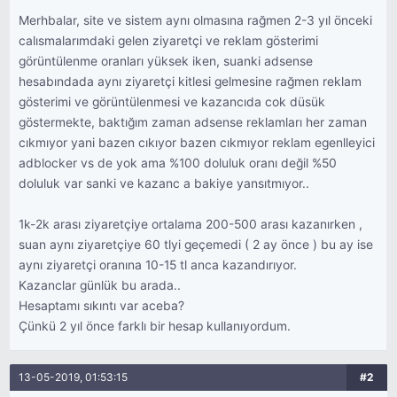
Merhbalar, site ve sistem aynı olmasına rağmen 2-3 yıl önceki
calısmalarımdaki gelen ziyaretçi ve reklam gösterimi
görüntülenme oranları yüksek iken, suanki adsense
hesabındada aynı ziyaretçi kitlesi gelmesine rağmen reklam
gösterimi ve görüntülenmesi ve kazancıda cok düsük
göstermekte, baktığım zaman adsense reklamları her zaman
cıkmıyor yani bazen cıkıyor bazen cıkmıyor reklam egenlleyici
adblocker vs de yok ama %100 doluluk oranı değil %50
doluluk var sanki ve kazanc a bakiye yansıtmıyor..
1k-2k arası ziyaretçiye ortalama 200-500 arası kazanırken ,
suan aynı ziyaretçiye 60 tlyi geçemedi ( 2 ay önce ) bu ay ise
aynı ziyaretçi oranına 10-15 tl anca kazandırıyor.
Kazanclar günlük bu arada..
Hesaptamı sıkıntı var aceba?
Çünkü 2 yıl önce farklı bir hesap kullanıyordum.
13-05-2019, 01:53:15
#2