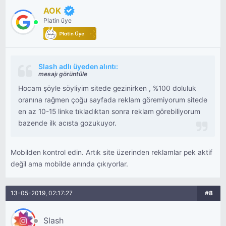
AOK
Platin üye
Slash adlı üyeden alıntı:
mesajı görüntüle
Hocam şöyle söyliyim sitede gezinirken , %100 doluluk
oranına rağmen çoğu sayfada reklam göremiyorum sitede
en az 10-15 linke tıkladıktan sonra reklam görebiliyorum
bazende ilk acısta gozukuyor.
Mobilden kontrol edin. Artık site üzerinden reklamlar pek aktif
değil ama mobilde anında çıkıyorlar.
13-05-2019, 02:17:27
#8
Slash