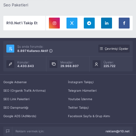
Seo Paketleri
R10.Net'i Takip Et
Şu anda forumda:
Çevrimiçi Üyeler
8.897 Kullanıcı Aktif
Konular:
Mesajlar:
Üyeler:
4.430.843
29.968.807
225.722
Google Adsense
İnstagram Takipçi
SEO (Organik Trafik Arttırma)
Telegram Hizmetleri
SEO Link Paketleri
Youtube İzlenme
SEO Danışmanlığı
Twitter Takipçi
Google ADS (AdWords)
Facebook Sayfa & Grup Alımı
Reklam vermek için:
reklam@r10.net