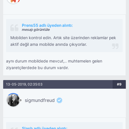
Prens55 adlı üyeden alıntı:
mesajı görüntüle
Mobilden kontrol edin. Artık site üzerinden reklamlar pek
aktif değil ama mobilde anında çıkıyorlar.
aynı durum mobildede mevcut,.. muhtemelen gelen
ziyaretçilerdede bu durum vardır.
13-05-2019, 02:35:03
#9
sigmundfreud
Slash adlı üyeden alıntı: