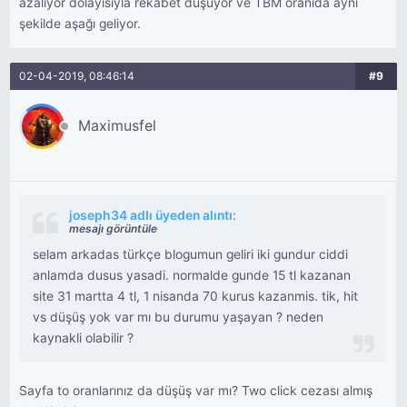
azalıyor dolayısıyla rekabet düşüyor ve TBM oranıda aynı
şekilde aşağı geliyor.
02-04-2019, 08:46:14
#9
Maximusfel
joseph34 adlı üyeden alıntı:
mesajı görüntüle
selam arkadas türkçe blogumun geliri iki gundur ciddi
anlamda dusus yasadi. normalde gunde 15 tl kazanan
site 31 martta 4 tl, 1 nisanda 70 kurus kazanmis. tik, hit
vs düşüş yok var mı bu durumu yaşayan ? neden
kaynakli olabilir ?
Sayfa to oranlarınız da düşüş var mı? Two click cezası almış