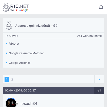
Adsense geliriniz düştü mü ?
14 Cevap
964 Görüntülenme
R10.net
Google ve Arama Motorları
Google Adsense
1
2
02-04-2019, 00:32:37
#1
joseph34