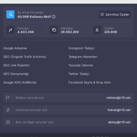
Şu anda forumda:
Çevrimiçi Üyeler
40.096 Kullanıcı Aktif
Konular:
Mesajlar:
Üyeler:
4.433.246
29.982.269
225.909
Google Adsense
İnstagram Takipçi
SEO (Organik Trafik Arttırma)
Telegram Hizmetleri
SEO Link Paketleri
Youtube İzlenme
SEO Danışmanlığı
Twitter Takipçi
Google ADS (AdWords)
Facebook Sayfa & Grup Alımı
Reklam vermek için:
reklam@r10.net
Hukuksal sorunlar için:
hukuk@r10.net
Ban ve Diğer sorunlar için:
detay@r10.net