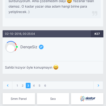
sürdürüyorum. Ama çözemedim olayı
Yazarlar falan
olamaz. O kadar yazar olsa adam hangi birine para
yetiştirecek. )
02-10-2016, 00:25:04
#27
DenqeSiz
Sahibi kızıyor öyle konuşmayın
1
2
3
4
5
6
Smm Panel
Seo