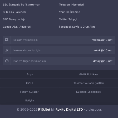
SEO (Organik Trafik Arttırma)
Telegram Hizmetleri
SEO Link Paketleri
Youtube İzlenme
SEO Danışmanlığı
Twitter Takipçi
Google ADS (AdWords)
Facebook Sayfa & Grup Alımı
Reklam vermek için:
reklam@r10.net
Hukuksal sorunlar için:
hukuk@r10.net
Ban ve Diğer sorunlar için:
detay@r10.net
Arşiv
Gizlilik Politikası
KVKK
Teslimat ve İade Şartları
Forum Kuralları
Kullanım Sözleşmesi
İletişim
© 2005-2026
R10.Net
bir
Rokito Digital LTD
kuruluşudur.