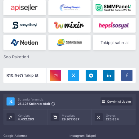
Takipçi satın al
Seo Paketleri
R10.Net'i Takip Et
Şu anda forumda:
Çevrimiçi Üyeler
25.425 Kullanıcı Aktif
Konular:
Mesajlar:
Üyeler:
4.432.283
29.977.087
225.834
Google Adsense
İnstagram Takipçi