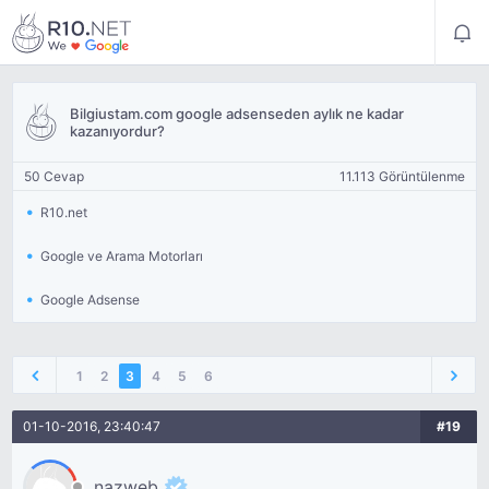
Bilgiustam.com google adsenseden aylık ne kadar
kazanıyordur?
50 Cevap
11.113 Görüntülenme
R10.net
Google ve Arama Motorları
Google Adsense
1
2
3
4
5
6
01-10-2016, 23:40:47
#19
nazweb