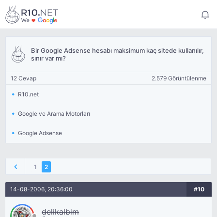
Bir Google Adsense hesabı maksimum kaç sitede kullanılır,
sınır var mı?
12 Cevap
2.579 Görüntülenme
R10.net
Google ve Arama Motorları
Google Adsense
1
2
14-08-2006, 20:36:00
#10
delikalbim