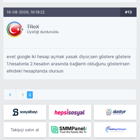
16-08-2006, 16:18:22
#13
TReX
Üyeliği durduruldu
evet google iki hesap açmak yasak diyor,sen göstere göstere
1.hesabınla 2.hesabın arasında bağlantı olduğunu gösterirsen
elindeki hesaptanda olursun
1
2
Takipçi satın al