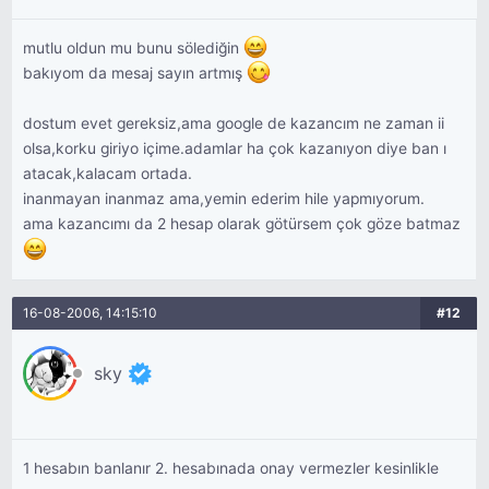
mutlu oldun mu bunu sölediğin
bakıyom da mesaj sayın artmış
dostum evet gereksiz,ama google de kazancım ne zaman ii
olsa,korku giriyo içime.adamlar ha çok kazanıyon diye ban ı
atacak,kalacam ortada.
inanmayan inanmaz ama,yemin ederim hile yapmıyorum.
ama kazancımı da 2 hesap olarak götürsem çok göze batmaz
16-08-2006, 14:15:10
#12
sky
1 hesabın banlanır 2. hesabınada onay vermezler kesinlikle