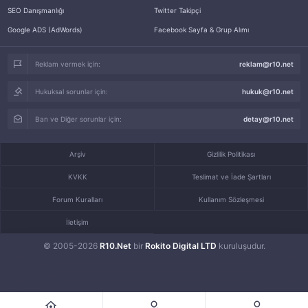
SEO Danışmanlığı
Twitter Takipçi
Google ADS (AdWords)
Facebook Sayfa & Grup Alımı
Reklam vermek için:
reklam@r10.net
Hukuksal sorunlar için:
hukuk@r10.net
Ban ve Diğer sorunlar için:
detay@r10.net
Arşiv
Gizlilik Politikası
KVKK
Teslimat ve İade Şartları
Forum Kuralları
Kullanım Sözleşmesi
İletişim
© 2005-2026
R10.Net
bir
Rokito Digital LTD
kuruluşudur.