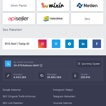
Smm Panel
Seo
Seo Paketleri
R10.Net'i Takip Et
Şu anda forumda:
Çevrimiçi Üyeler
39.475 Kullanıcı Aktif
Konular:
Mesajlar:
Üyeler:
4.433.265
29.982.388
225.910
Google Adsense
İnstagram Takipçi
SEO (Organik Trafik Arttırma)
Telegram Hizmetleri
SEO Link Paketleri
Youtube İzlenme