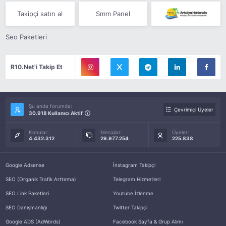
Takipçi satın al
Smm Panel
Seo Paketleri
R10.Net'i Takip Et
Şu anda forumda:
Çevrimiçi Üyeler
30.918 Kullanıcı Aktif
Konular:
Mesajlar:
Üyeler:
4.432.312
29.977.254
225.838
Google Adsense
İnstagram Takipçi
SEO (Organik Trafik Arttırma)
Telegram Hizmetleri
SEO Link Paketleri
Youtube İzlenme
SEO Danışmanlığı
Twitter Takipçi
Google ADS (AdWords)
Facebook Sayfa & Grup Alımı