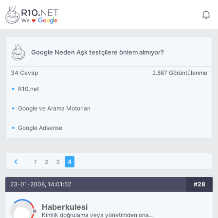
Google Neden Aşk testçilere önlem almıyor?
34 Cevap
2.867 Görüntülenme
R10.net
Google ve Arama Motorları
Google Adsense
1
2
3
4
23-01-2008, 14:01:52
#28
Haberkulesi
Kimlik doğrulama veya yönetimden onay