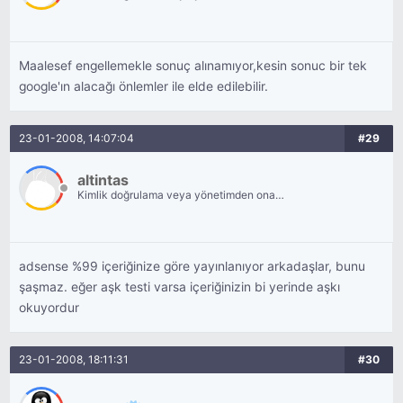
bekliyor.
Maalesef engellemekle sonuç alınamıyor,kesin sonuc bir tek
google'ın alacağı önlemler ile elde edilebilir.
23-01-2008, 14:07:04
#29
altintas
Kimlik doğrulama veya yönetimden onay
bekliyor.
adsense %99 içeriğinize göre yayınlanıyor arkadaşlar, bunu
şaşmaz. eğer aşk testi varsa içeriğinizin bi yerinde aşkı
okuyordur
23-01-2008, 18:11:31
#30