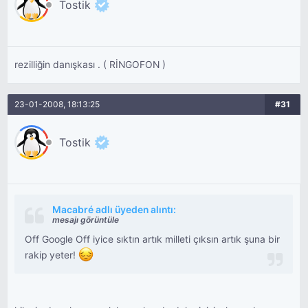
Tostik
rezilliğin danışkası . ( RİNGOFON )
23-01-2008, 18:13:25
#31
Tostik
Macabré adlı üyeden alıntı:
mesajı görüntüle
Off Google Off iyice sıktın artık milleti çıksın artık şuna bir
rakip yeter!