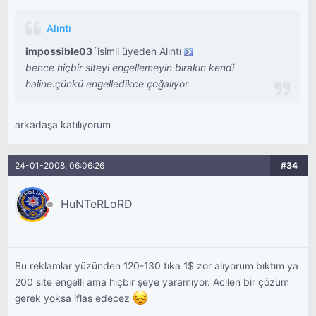
Alıntı
impossible03
´isimli üyeden Alıntı
bence hiçbir siteyi engellemeyin bırakın kendi
haline.çünkü engelledikce çoğalıyor
arkadaşa katılıyorum
24-01-2008, 06:06:26
#34
HuNTeRLoRD
Bu reklamlar yüzünden 120-130 tıka 1$ zor alıyorum bıktım ya
200 site engelli ama hiçbir şeye yaramıyor. Acilen bir çözüm
gerek yoksa iflas edecez