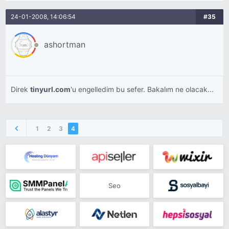
24-01-2008, 14:06:54
#35
ashortman
Direk
tinyurl.com
'u engelledim bu sefer. Bakalım ne olacak...
1
2
3
4
Seo