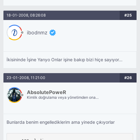
18-01-2008, 08:26:08
#25
ibodnmz
İkisininde İşine Yarıyo Onlar işine bakıp bizi hiçe sayıyor...
23-01-2008, 11:21:00
#26
AbsolutePoweR
Kimlik doğrulama veya yönetimden onay
bekliyor.
Bunlarda benim engellediklerim ama yinede çıkıyorlar