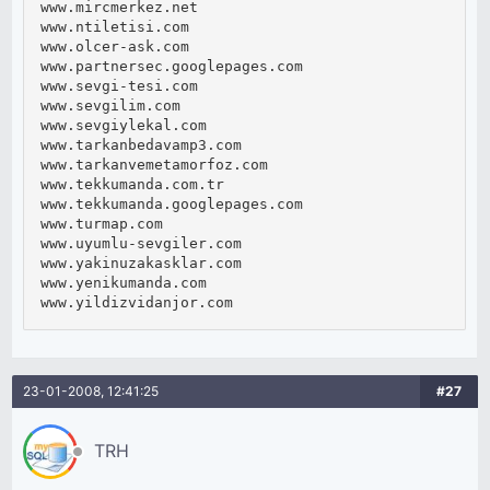
www.mircmerkez.net

www.ntiletisi.com

www.olcer-ask.com

www.partnersec.googlepages.com

www.sevgi-tesi.com

www.sevgilim.com

www.sevgiylekal.com

www.tarkanbedavamp3.com

www.tarkanvemetamorfoz.com

www.tekkumanda.com.tr

www.tekkumanda.googlepages.com

www.turmap.com

www.uyumlu-sevgiler.com

www.yakinuzakasklar.com

www.yenikumanda.com

www.yildizvidanjor.com
23-01-2008, 12:41:25
#27
TRH