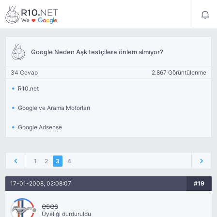
Google Neden Aşk testçilere önlem almıyor?
34 Cevap
2.867 Görüntülenme
R10.net
Google ve Arama Motorları
Google Adsense
1
2
3
4
17-01-2008, 02:08:07
#19
eses
Üyeliği durduruldu