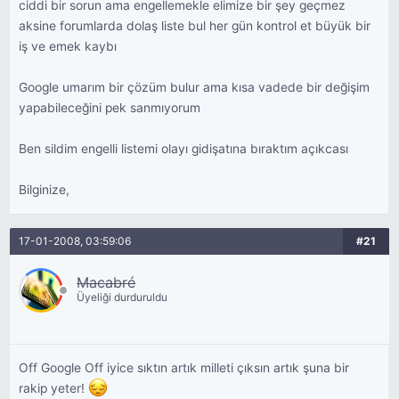
ciddi bir sorun ama engellemekle elimize bir şey geçmez
aksine forumlarda dolaş liste bul her gün kontrol et büyük bir
iş ve emek kaybı
Google umarım bir çözüm bulur ama kısa vadede bir değişim
yapabileceğini pek sanmıyorum
Ben sildim engelli listemi olayı gidişatına bıraktım açıkcası
Bilginize,
17-01-2008, 03:59:06
#21
Macabré
Üyeliği durduruldu
Off Google Off iyice sıktın artık milleti çıksın artık şuna bir
rakip yeter!