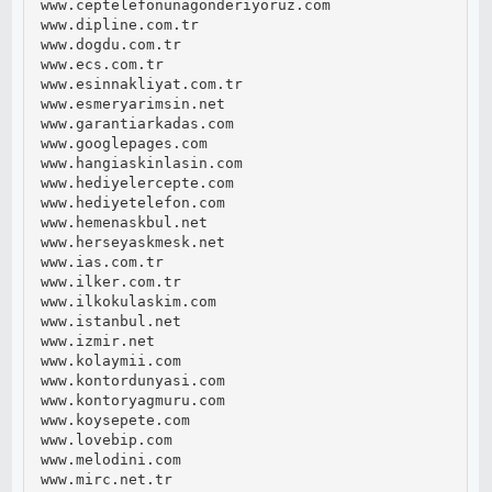
www.ceptelefonunagonderiyoruz.com

www.dipline.com.tr

www.dogdu.com.tr

www.ecs.com.tr

www.esinnakliyat.com.tr

www.esmeryarimsin.net

www.garantiarkadas.com

www.googlepages.com

www.hangiaskinlasin.com

www.hediyelercepte.com

www.hediyetelefon.com

www.hemenaskbul.net

www.herseyaskmesk.net

www.ias.com.tr

www.ilker.com.tr

www.ilkokulaskim.com

www.istanbul.net

www.izmir.net

www.kolaymii.com

www.kontordunyasi.com

www.kontoryagmuru.com

www.koysepete.com

www.lovebip.com

www.melodini.com

www.mirc.net.tr
