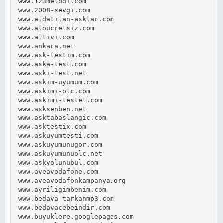
www.123melodi.com

www.2008-sevgi.com

www.aldatilan-asklar.com

www.aloucretsiz.com

www.altivi.com

www.ankara.net

www.ask-testim.com

www.aska-test.com

www.aski-test.net

www.askim-uyumum.com

www.askimi-olc.com

www.askimi-testet.com

www.asksenben.net

www.asktabaslangic.com

www.asktestix.com

www.askuyumtesti.com

www.askuyumunugor.com

www.askuyumunuolc.net

www.askyolunubul.com

www.aveavodafone.com

www.aveavodafonkampanya.org

www.ayriligimbenim.com

www.bedava-tarkanmp3.com

www.bedavacebeindir.com

www.buyuklere.googlepages.com
