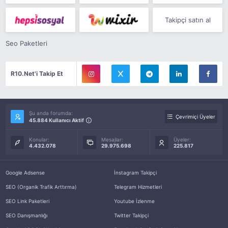
Takipçi satın al
Seo Paketleri
R10.Net'i Takip Et
Şu anda forumda:
Çevrimiçi Üyeler
45.884 Kullanıcı Aktif
Konular:
Mesajlar:
Üyeler:
4.432.078
29.975.698
225.817
Google Adsense
İnstagram Takipçi
SEO (Organik Trafik Arttırma)
Telegram Hizmetleri
SEO Link Paketleri
Youtube İzlenme
SEO Danışmanlığı
Twitter Takipçi