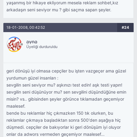
yaşanmış bir hikaye ekliyorum mesela reklam sohbet,kız
arkadaşın seni seviyor mu ? gibi saçma sapan şeyler.
18-01-2008, 00:42:52
#24
ayna
Üyeliği durduruldu
geri dönüşü iyi olmasa cepçiler bu işten vazgeçer ama güzel
yurdumun güzel insanları :
sevgilin seni seviyor mu? aşkınızı test edin! aşk testi yapın!
sevgilin seni düşünüyor mu? sen sevgilini düşündüğüne emin
misin? vs.. gibisinden şeyler görünce tıklamadan geçemiyor
maalesef.
bende bu reklamlar hiç çıkmazken 150 tık olurken, bu
reklamlar çıkmaya başladıktan sonra 500'den aşağıya hiç
düşmedi. cepçiler de bakıyorlar ki geri dönüşüm iyi oluyor
onlar da adwors vermeden geçemiyor maalesef...