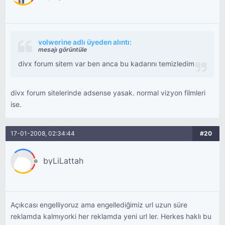
volwerine adlı üyeden alıntı:
mesajı görüntüle
divx forum sitem var ben anca bu kadarını temizledim
divx forum sitelerinde adsense yasak. normal vizyon filmleri
ise.
17-01-2008, 02:34:44
#20
byLiLattah
Açıkcası engelliyoruz ama engellediğimiz url uzun süre
reklamda kalmıyorki her reklamda yeni url ler. Herkes haklı bu