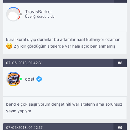
TravisBarker
Üyeliği durduruldu
kural kural diyip duranlar bu adamlar nasıl kullanıyor ozaman
2 yıldır gördüğüm sitelerde var hala açık banlanmamış
07-06-2013, 01:42:31
#8
cost
bend e çok şaşırıyorum dehşet hiti war sitelerin ama sorunsuz
yayın yapıyor
07-06-2013, 01:42:57
#9