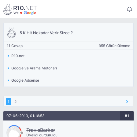
5 K Hit Nekadar Verir Sizce ?
11 Cevap
955 Görüntülenme
R10.net
Google ve Arama Motorları
Google Adsense
1
2
07-06-2013, 01:18:53
#1
TravisBarker
Üyeliği durduruldu