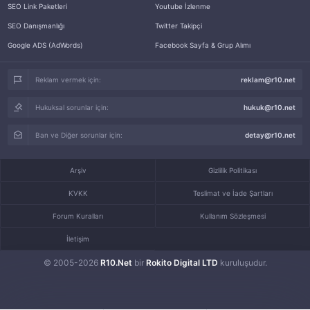
SEO Link Paketleri
Youtube İzlenme
SEO Danışmanlığı
Twitter Takipçi
Google ADS (AdWords)
Facebook Sayfa & Grup Alımı
Reklam vermek için:
reklam@r10.net
Hukuksal sorunlar için:
hukuk@r10.net
Ban ve Diğer sorunlar için:
detay@r10.net
Arşiv
Gizlilik Politikası
KVKK
Teslimat ve İade Şartları
Forum Kuralları
Kullanım Sözleşmesi
İletişim
© 2005-2026
R10.Net
bir
Rokito Digital LTD
kuruluşudur.