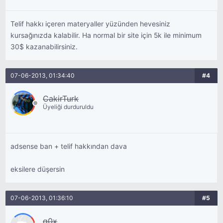
Telif hakkı içeren materyaller yüzünden hevesiniz
kursağınızda kalabilir. Ha normal bir site için 5k ile minimum
30$ kazanabilirsiniz.
07-06-2013, 01:34:40
#4
CakirTurk
Üyeliği durduruldu
adsense ban + telif hakkından dava
eksilere düşersin
07-06-2013, 01:36:10
#5
q0x