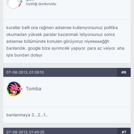
Üyeliği durduruldu
kurallar belli ona rağmen adsense kullanıyorsunuz politika
okumadan yüksek paralar kazanmak istiyorsunuz sonra
adsense bölümünde konuları görüyoruz niyeeeaağğh
banlandık. google bize ayrımcılık yapıyor. para az veiyor. aha
işte bundan dolayı
07-06-2013, 01:39:10
#6
Tomba
banlanmaya 3...2...1...
07-06-2013, 01:40:25
#7