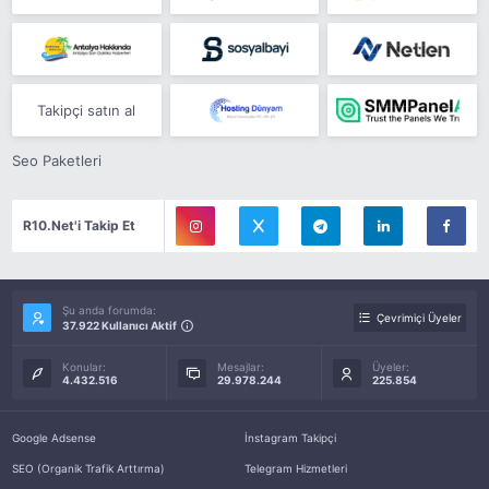
Takipçi satın al
Seo Paketleri
R10.Net'i Takip Et
Şu anda forumda:
Çevrimiçi Üyeler
37.922 Kullanıcı Aktif
Konular:
Mesajlar:
Üyeler:
4.432.516
29.978.244
225.854
Google Adsense
İnstagram Takipçi
SEO (Organik Trafik Arttırma)
Telegram Hizmetleri