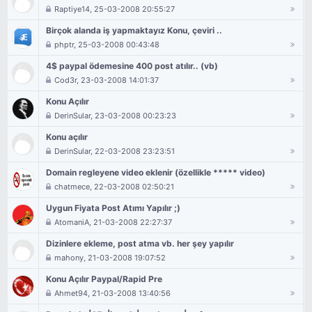
Raptiye14
, 25-03-2008 20:55:27
Birçok alanda iş yapmaktayız Konu, çeviri ..
phptr
, 25-03-2008 00:43:48
4$ paypal ödemesine 400 post atılır.. (vb)
Cod3r
, 23-03-2008 14:01:37
Konu Açılır
DerinSular
, 23-03-2008 00:23:23
Konu açılır
DerinSular
, 22-03-2008 23:23:51
Domain regleyene video eklenir (özellikle ***** video)
chatmece
, 22-03-2008 02:50:21
Uygun Fiyata Post Atımı Yapılır ;)
AtomaniA
, 21-03-2008 22:27:37
Dizinlere ekleme, post atma vb. her şey yapılır
mahony
, 21-03-2008 19:07:52
Konu Açılır Paypal/Rapid Pre
Ahmet94
, 21-03-2008 13:40:56