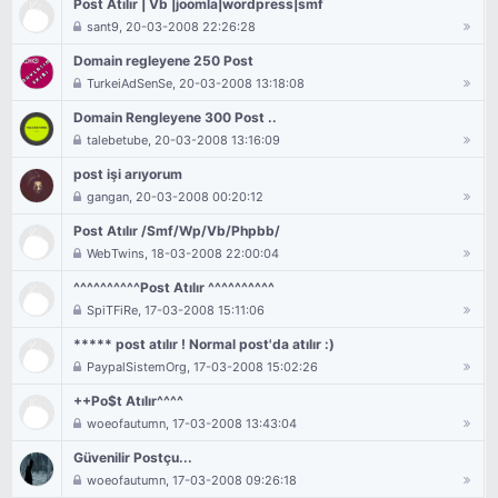
Post Atılır | Vb |joomla|wordpress|smf
sant9
, 20-03-2008 22:26:28
Domain regleyene 250 Post
TurkeiAdSenSe
, 20-03-2008 13:18:08
Domain Rengleyene 300 Post ..
talebetube
, 20-03-2008 13:16:09
post işi arıyorum
gangan
, 20-03-2008 00:20:12
Post Atılır /Smf/Wp/Vb/Phpbb/
WebTwins
, 18-03-2008 22:00:04
^^^^^^^^^^Post Atılır ^^^^^^^^^^
SpiTFiRe
, 17-03-2008 15:11:06
***** post atılır ! Normal post'da atılır :)
PaypalSistemOrg
, 17-03-2008 15:02:26
++Po$t Atılır^^^^
woeofautumn
, 17-03-2008 13:43:04
Güvenilir Postçu...
woeofautumn
, 17-03-2008 09:26:18