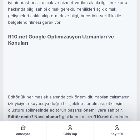
iyi bir araştırması olmak ve hizmet verilen alanla ilgili her konu
hakkında bilgi sahibi olmak gerekir. Yenilikleri açık olmak,
gelişmeleri anlık takip etmek ve bilgi, becerinin sertifika ile
belgelendirilmesi gerekiyor.
R10.net Google Optimizasyon Uzmanları ve
Konuları
Editörlük her meslek alanında çok önemlidir. Yapılan çalışmanın
izleyiciye, okuyucuya doğru bir şekilde sunulması, etkileşim
oluşturulabilmesinde editörün başarısı önemli yere sahiptir.
Editör nedir? Nasıl olunur?
gibi konular için
R10.net
üzerinden
farklı konulara ulaşabilirsiniz. İçerik ve makale hizmetleri ile ilgili
soru cevap bölümünü inceleyenler
R10.net
tarafından detaylı
Anasayfa
Giriş Yap
Kayıt Ol
bilgilendirilir.
https://www.r10.net/editorluk-post-isleri/
linki ile