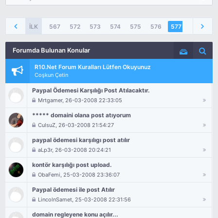
İLK
567
572
573
574
575
576
577
578
Forumda Bulunan Konular
Seçenekler
Arama
R10.Net Forum Kuralları Lütfen Okuyunuz
Coşkun Çetin
Paypal Ödemesi Karşılığı Post Atılacaktır.
Mrtgamer
, 26-03-2008 22:33:05
***** domaini olana post atıyorum
CulsuZ
, 26-03-2008 21:54:27
paypal ödemesi karşılıgı post atılır
aLp3r
, 26-03-2008 20:24:21
kontör karşılığı post upload.
ObaFemi
, 25-03-2008 23:36:07
Paypal ödemesi ile post Atılır
LincolnSamet
, 25-03-2008 22:31:56
domain regleyene konu açılır...