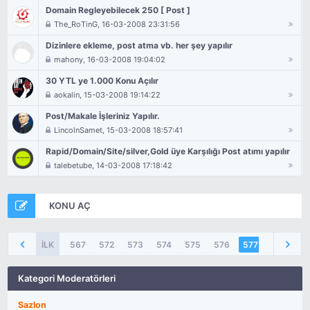
Domain Regleyebilecek 250 [ Post ]
The_RoTinG
, 16-03-2008 23:31:56
Dizinlere ekleme, post atma vb. her şey yapılır
mahony
, 16-03-2008 19:04:02
30 YTL ye 1.000 Konu Açılır
aokalin
, 15-03-2008 19:14:22
Post/Makale İşleriniz Yapılır.
LincolnSamet
, 15-03-2008 18:57:41
Rapid/Domain/Site/silver,Gold üye Karşılığı Post atımı yapılır
talebetube
, 14-03-2008 17:18:42
KONU AÇ
İLK
567
572
573
574
575
576
577
578
Kategori Moderatörleri
Sazlon