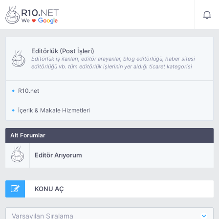
Editörlük (Post İşleri)
Editörlük iş ilanları, editör arayanlar, blog editörlüğü, haber sitesi
editörlüğü vb. tüm editörlük işlerinin yer aldığı ticaret kategorisi
R10.net
İçerik & Makale Hizmetleri
Alt Forumlar
Editör Arıyorum
KONU AÇ
Varsayılan Sıralama