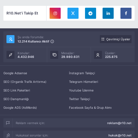
R10.Net'i Takip Et
Şu anda forumda:
Çevrimiçi Üyeler
12.214 Kullanıcı Aktif
Konular:
Mesajlar:
Üyeler:
4.432.946
29.980.631
225.875
Google Adsense
İnstagram Takipçi
SEO (Organik Trafik Arttırma)
Telegram Hizmetleri
SEO Link Paketleri
Youtube İzlenme
SEO Danışmanlığı
Twitter Takipçi
Google ADS (AdWords)
Facebook Sayfa & Grup Alımı
Reklam vermek için:
reklam@r10.net
Hukuksal sorunlar için:
hukuk@r10.net