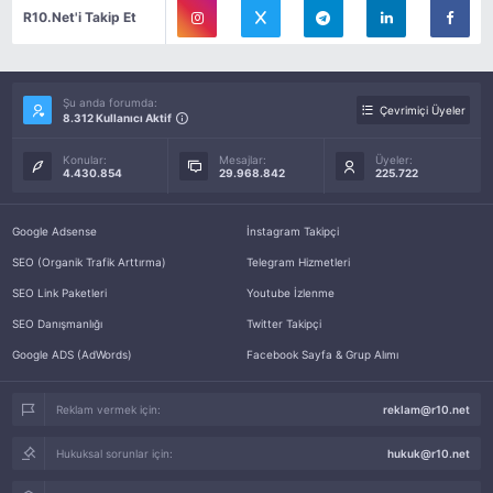
R10.Net'i Takip Et
Şu anda forumda:
Çevrimiçi Üyeler
8.312 Kullanıcı Aktif
Konular:
Mesajlar:
Üyeler:
4.430.854
29.968.842
225.722
Google Adsense
İnstagram Takipçi
SEO (Organik Trafik Arttırma)
Telegram Hizmetleri
SEO Link Paketleri
Youtube İzlenme
SEO Danışmanlığı
Twitter Takipçi
Google ADS (AdWords)
Facebook Sayfa & Grup Alımı
Reklam vermek için:
reklam@r10.net
Hukuksal sorunlar için:
hukuk@r10.net