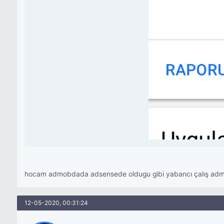
hocam admobdada adsensede oldugu gibi yabancı çalış admobda
12-05-2020, 00:31:24