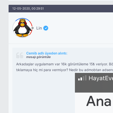
12-05-2020, 00:29:51
Lin
Cemib adlı üyeden alıntı:
mesajı görüntüle
Arkadaşlar uygulamam var 16k görüntüleme 15₺ veriyor. Bö
tıklamaya hiç mi para vermiyor? Nedir bu admobtan adsensed