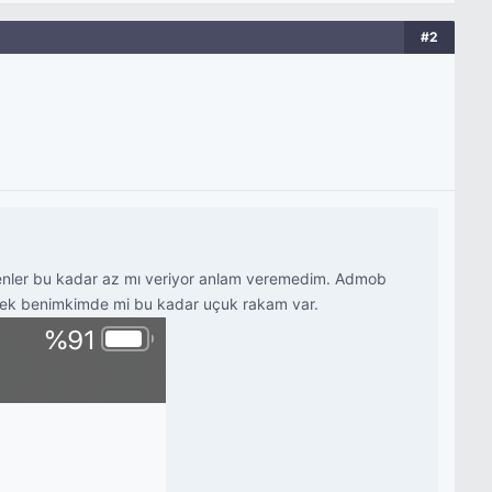
#2
renler bu kadar az mı veriyor anlam veremedim. Admob
r tek benimkimde mi bu kadar uçuk rakam var.