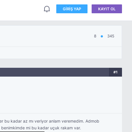
GIRIŞ YAP
KAYIT OL
8
345
●
#1
nler bu kadar az mı veriyor anlam veremedim. Admob
tek benimkimde mi bu kadar uçuk rakam var.