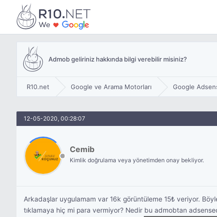
Admob geliriniz hakkında bilgi verebilir misiniz?
R10.net
Google ve Arama Motorları
Google Adsen
12-05-2020, 00:28:07
Cemib
Kimlik doğrulama veya yönetimden onay bekliyor.
Arkadaşlar uygulamam var 16k görüntüleme 15₺ veriyor. Böyle
tıklamaya hiç mi para vermiyor? Nedir bu admobtan adsenseden