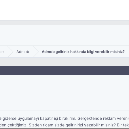
se
Admob
Admob geliriniz hakkında bilgi verebilir misiniz?
 giderse uygulamayı kapatır işi bırakırım. Gerçektende reklam vere
 çektiğimiz. Sizden ricam sizde gelirinirizi yazabilir misiniz? Bir 