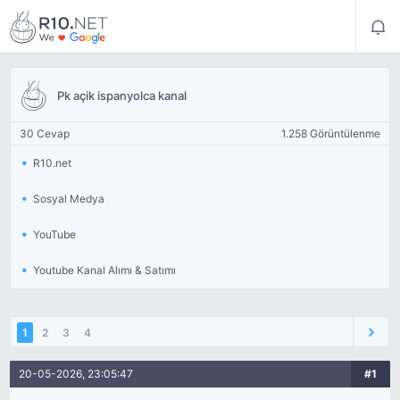
Pk açik ispanyolca kanal
30 Cevap
1.258 Görüntülenme
R10.net
Sosyal Medya
YouTube
Youtube Kanal Alımı & Satımı
1
2
3
4
20-05-2026, 23:05:47
#1