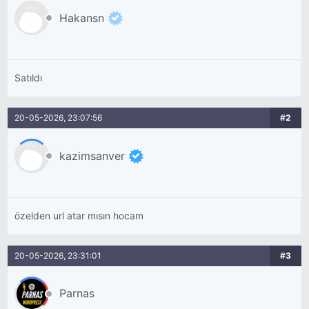
Hakansn
Satıldı
20-05-2026, 23:07:56
#2
kazimsanver
özelden url atar mısın hocam
20-05-2026, 23:31:01
#3
Parnas