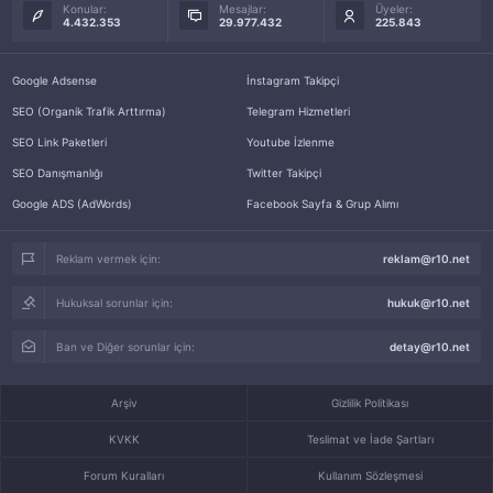
Konular:
Mesajlar:
Üyeler:
4.432.353
29.977.432
225.843
Google Adsense
İnstagram Takipçi
SEO (Organik Trafik Arttırma)
Telegram Hizmetleri
SEO Link Paketleri
Youtube İzlenme
SEO Danışmanlığı
Twitter Takipçi
Google ADS (AdWords)
Facebook Sayfa & Grup Alımı
Reklam vermek için:
reklam@r10.net
Hukuksal sorunlar için:
hukuk@r10.net
Ban ve Diğer sorunlar için:
detay@r10.net
Arşiv
Gizlilik Politikası
KVKK
Teslimat ve İade Şartları
Forum Kuralları
Kullanım Sözleşmesi