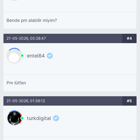
Bende pm alabilir miyim?
21-05-2026, 00:28:47
#4
entel84
Pm lütfen
21-05-2026, 01:36:12
#5
turkdigital