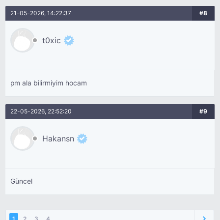
21-05-2026, 14:22:37
#8
t0xic
pm ala bilirmiyim hocam
22-05-2026, 22:52:20
#9
Hakansn
Güncel
1
2
3
4