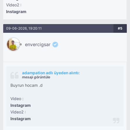
Video2 :
Instagram
09-06-2026, 19:20:11
#5
envercigsar
adampation adlı üyeden alıntı:
mesajı görüntüle
Buyrun hocam .d
Video :
Instagram
Video2 :
Instagram