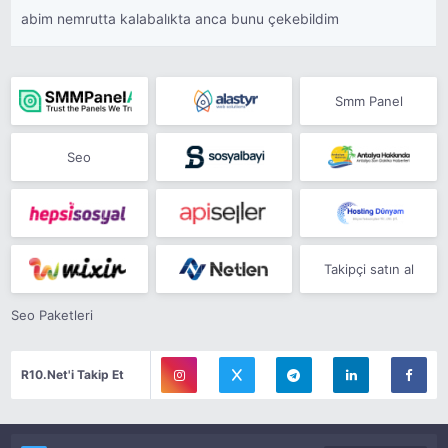
abim nemrutta kalabalıkta anca bunu çekebildim
Smm Panel
Seo
Takipçi satın al
Seo Paketleri
R10.Net'i Takip Et