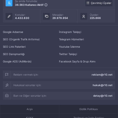
Şu anda forumda:
Çevrimiçi Üyeler
36.563 Kullanıcı Aktif
Konular:
Mesajlar:
Üyeler:
4.432.830
29.979.954
225.866
Google Adsense
İnstagram Takipçi
SEO (Organik Trafik Arttırma)
Telegram Hizmetleri
SEO Link Paketleri
Youtube İzlenme
SEO Danışmanlığı
Twitter Takipçi
Google ADS (AdWords)
Facebook Sayfa & Grup Alımı
Reklam vermek için:
reklam@r10.net
Hukuksal sorunlar için:
hukuk@r10.net
Ban ve Diğer sorunlar için:
detay@r10.net
Arşiv
Gizlilik Politikası
KVKK
Teslimat ve İade Şartları