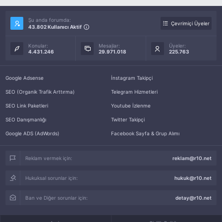
Şu anda forumda:
Çevrimiçi Üyeler
43.802 Kullanıcı Aktif
Konular:
Mesajlar:
Üyeler:
4.431.246
29.971.018
225.763
Google Adsense
İnstagram Takipçi
SEO (Organik Trafik Arttırma)
Telegram Hizmetleri
SEO Link Paketleri
Youtube İzlenme
SEO Danışmanlığı
Twitter Takipçi
Google ADS (AdWords)
Facebook Sayfa & Grup Alımı
Reklam vermek için:
reklam@r10.net
Hukuksal sorunlar için:
hukuk@r10.net
Ban ve Diğer sorunlar için:
detay@r10.net