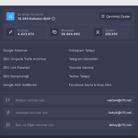
Şu anda forumda:
Çevrimiçi Üyeler
18.360 Kullanıcı Aktif
Konular:
Mesajlar:
Üyeler:
4.433.672
29.984.682
225.955
Google Adsense
İnstagram Takipçi
SEO (Organik Trafik Arttırma)
Telegram Hizmetleri
SEO Link Paketleri
Youtube İzlenme
SEO Danışmanlığı
Twitter Takipçi
Google ADS (AdWords)
Facebook Sayfa & Grup Alımı
Reklam vermek için:
reklam@r10.net
Hukuksal sorunlar için:
hukuk@r10.net
Ban ve Diğer sorunlar için:
detay@r10.net