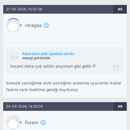
21-05-2026, 10:47:28
#5
reragas
Alpireyiz adlı üyeden alıntı:
mesajı görüntüle
hocam daha çok editör arıyorsun gibi geldi :P
konuda yazdığımla sizin yazdığınız arasında uçurumlar kadar
farkmı varki belirtme gereği duydunuz
24-05-2026, 14:35:24
#6
Furem