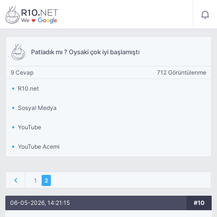
Patladık mı ? Oysaki çok iyi başlamıştı
9 Cevap
712 Görüntülenme
R10.net
Sosyal Medya
YouTube
YouTube Acemi
1
2
06-05-2026, 14:21:15
#10