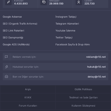
Konular:
Mesajlar:
Üyeler:
4.430.893
29.969.150
225.730
Google Adsense
İnstagram Takipçi
SEO (Organik Trafik Arttırma)
Telegram Hizmetleri
SEO Link Paketleri
Youtube İzlenme
SEO Danışmanlığı
Twitter Takipçi
Google ADS (AdWords)
Facebook Sayfa & Grup Alımı
Reklam vermek için:
reklam@r10.net
Hukuksal sorunlar için:
hukuk@r10.net
Ban ve Diğer sorunlar için:
detay@r10.net
Arşiv
Gizlilik Politikası
KVKK
Teslimat ve İade Şartları
Forum Kuralları
Kullanım Sözleşmesi