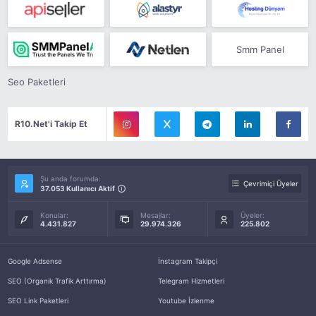
Smm Panel
Seo Paketleri
R10.Net'i Takip Et
Şu anda forumda:
Çevrimiçi Üyeler
37.053 Kullanıcı Aktif
Konular:
Mesajlar:
Üyeler:
4.431.827
29.974.326
225.802
Google Adsense
İnstagram Takipçi
SEO (Organik Trafik Arttırma)
Telegram Hizmetleri
SEO Link Paketleri
Youtube İzlenme