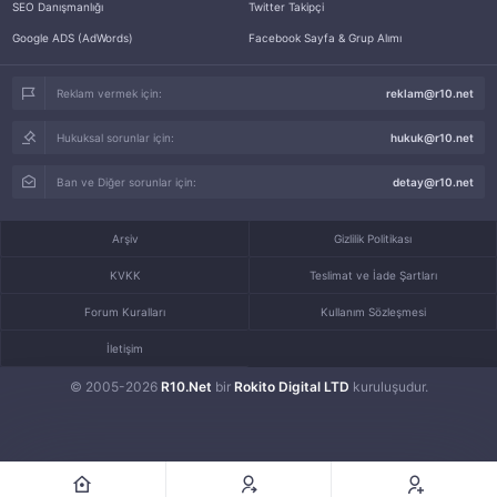
SEO Danışmanlığı
Twitter Takipçi
Google ADS (AdWords)
Facebook Sayfa & Grup Alımı
Reklam vermek için:
reklam@r10.net
Hukuksal sorunlar için:
hukuk@r10.net
Ban ve Diğer sorunlar için:
detay@r10.net
Arşiv
Gizlilik Politikası
KVKK
Teslimat ve İade Şartları
Forum Kuralları
Kullanım Sözleşmesi
İletişim
© 2005-2026
R10.Net
bir
Rokito Digital LTD
kuruluşudur.