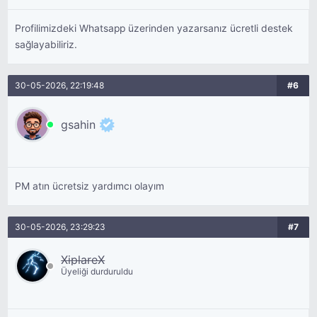
Profilimizdeki Whatsapp üzerinden yazarsanız ücretli destek
sağlayabiliriz.
30-05-2026, 22:19:48
#6
gsahin
PM atın ücretsiz yardımcı olayım
30-05-2026, 23:29:23
#7
XiplareX
Üyeliği durduruldu