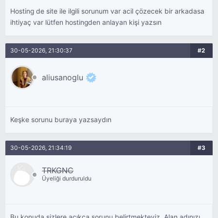
Hosting de site ile ilgili sorunum var acil çözecek bir arkadasa
ihtiyaç var lütfen hostingden anlayan kişi yazsın
30-05-2026, 21:30:37
#2
aliusanoglu
Keşke sorunu buraya yazsaydın
30-05-2026, 21:34:19
#3
TRKGNC
Üyeliği durduruldu
Bu konuda sizlere açıkça sorunu belirtmekteyiz. Alan adınızı