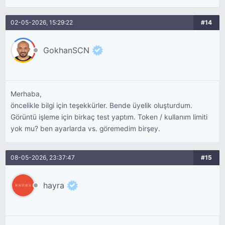
02-05-2026, 15:29:22
#14
GokhanSCN
Merhaba,
öncelikle bilgi için teşekkürler. Bende üyelik oluşturdum.
Görüntü işleme için birkaç test yaptım. Token / kullanım limiti
yok mu? ben ayarlarda vs. göremedim birşey.
08-05-2026, 23:37:47
#15
hayra