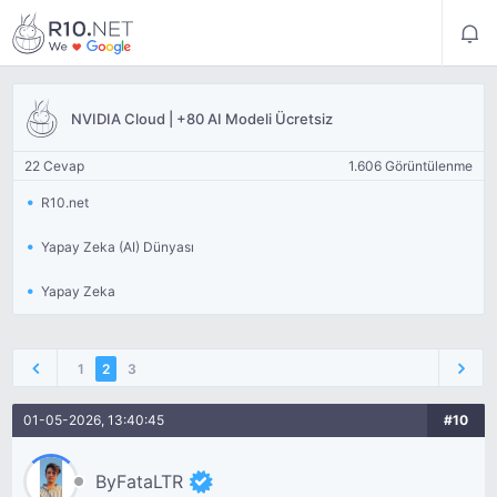
NVIDIA Cloud | +80 AI Modeli Ücretsiz
22 Cevap
1.606 Görüntülenme
R10.net
Yapay Zeka (AI) Dünyası
Yapay Zeka
1
2
3
01-05-2026, 13:40:45
#10
ByFataLTR