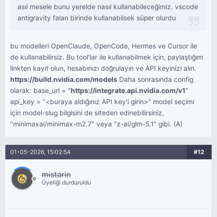
asıl mesele bunu yerelde nasıl kullanabileceğimiz. vscode
antigravity falan birinde kullanabilsek süper olurdu
bu modelleri OpenClaude, OpenCode, Hermes ve Cursor ile
de kullanabilirsiz. Bu tool'lar ile kullanabilmek için, paylaştığım
linkten kayıt olun, hesabınızı doğrulayın ve API keyinizi alın.
https://build.nvidia.com/models
Daha sonrasında config
olarak: base_url = "
https://integrate.api.nvidia.com/v1
"
api_key = "<buraya aldığınız API key'i girin>" model seçimi
için model-slug bilgisini de siteden edinebilirsiniz,
"minimaxai/minimax-m2.7" veya "z-ai/glm-5.1" gibi. (A)
01-05-2026, 15:02:54
#12
mistarin
Üyeliği durduruldu