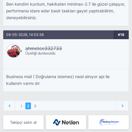
Ben kendim kurdum, hakikaten minimax-2.7 ile güzel çalışıyor,
performansı idare eder basit taskları gayet yaptırabilirim,
deneyebilirsiniz.
09-05-2026, 14:53:38
#18
ahmetce332733
Üyeliği durduruldu
Business mail ( Doğrulama istemez) nasıl alnıyor api ile
kullanım varmı dır
1
2
3
Takipçi satın al