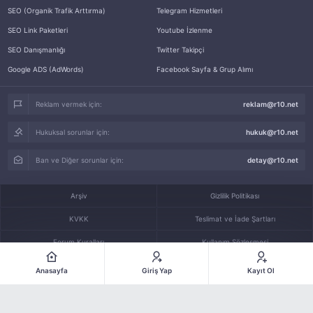
SEO (Organik Trafik Arttırma)
Telegram Hizmetleri
SEO Link Paketleri
Youtube İzlenme
SEO Danışmanlığı
Twitter Takipçi
Google ADS (AdWords)
Facebook Sayfa & Grup Alımı
Reklam vermek için:
reklam@r10.net
Hukuksal sorunlar için:
hukuk@r10.net
Ban ve Diğer sorunlar için:
detay@r10.net
Arşiv
Gizlilik Politikası
KVKK
Teslimat ve İade Şartları
Forum Kuralları
Kullanım Sözleşmesi
İletişim
Anasayfa
Giriş Yap
Kayıt Ol
© 2005-2026
R10.Net
bir
Rokito Digital LTD
kuruluşudur.