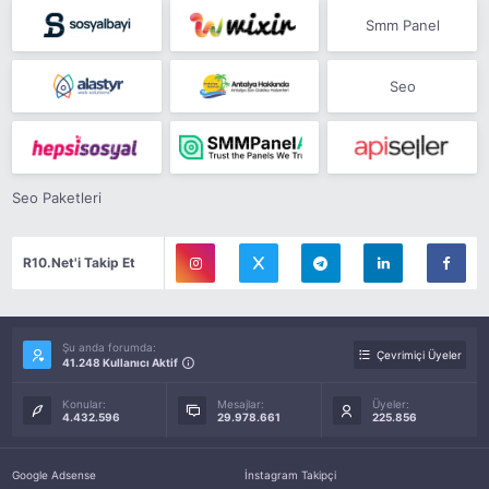
Smm Panel
Seo
Seo Paketleri
R10.Net'i Takip Et
Şu anda forumda:
Çevrimiçi Üyeler
41.248 Kullanıcı Aktif
Konular:
Mesajlar:
Üyeler:
4.432.596
29.978.661
225.856
Google Adsense
İnstagram Takipçi