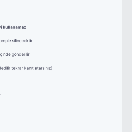
i kullanamaz
mple silinecektir
içinde gönderilir
lir tekrar kanıt atarsınız)
r