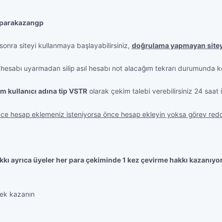
enparakazangp
sonra siteyi kullanmaya başlayabilirsiniz,
doğrulama yapmayan sitey
 hesabı uyarmadan silip asıl hesabı not alacağım tekrarı durumunda ko
m kullanıcı adına tip VSTR
olarak çekim talebi verebilirsiniz 24 saat 
e hesap eklemeniz isteniyorsa önce hesap ekleyin yoksa görev reddedi
akkı ayrıca üyeler her para çekiminde 1 kez çevirme hakkı kazanıyo
rek kazanın