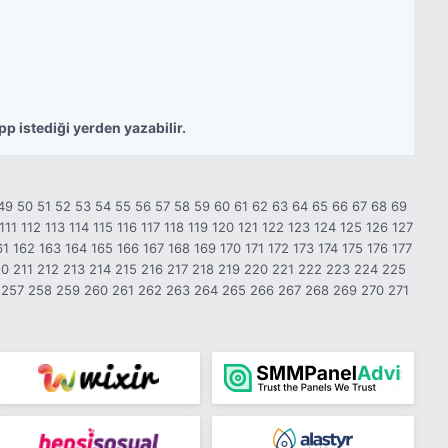
 istediği yerden yazabilir.
49
50
51
52
53
54
55
56
57
58
59
60
61
62
63
64
65
66
67
68
69
111
112
113
114
115
116
117
118
119
120
121
122
123
124
125
126
127
61
162
163
164
165
166
167
168
169
170
171
172
173
174
175
176
177
10
211
212
213
214
215
216
217
218
219
220
221
222
223
224
225
257
258
259
260
261
262
263
264
265
266
267
268
269
270
271