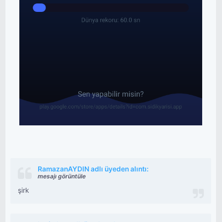
RamazanAYDIN adlı üyeden alıntı:
mesajı görüntüle
şirk