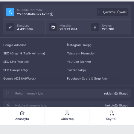
Şu anda forumda:
Çevrimiçi Üyeler
25.865 Kullanıcı Aktif
Konular:
Mesajlar:
Üyeler:
4.431.604
29.973.064
225.780
Google Adsense
İnstagram Takipçi
SEO (Organik Trafik Arttırma)
Telegram Hizmetleri
SEO Link Paketleri
Youtube İzlenme
SEO Danışmanlığı
Twitter Takipçi
Google ADS (AdWords)
Facebook Sayfa & Grup Alımı
Reklam vermek için:
reklam@r10.net
Hukuksal sorunlar için:
hukuk@r10.net
Ban ve Diğer sorunlar için:
detay@r10.net
Anasayfa
Giriş Yap
Kayıt Ol
Arşiv
Gizlilik Politikası