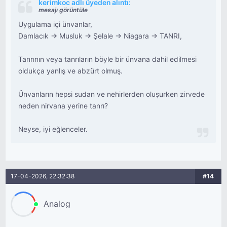
kerimkoc adlı üyeden alıntı:
mesajı görüntüle
Uygulama içi ünvanlar,
Damlacık → Musluk → Şelale → Niagara → TANRI,
Tanrının veya tanrıların böyle bir ünvana dahil edilmesi
oldukça yanlış ve abzürt olmuş.
Ünvanların hepsi sudan ve nehirlerden oluşurken zirvede
neden nirvana yerine tanrı?
Neyse, iyi eğlenceler.
17-04-2026, 22:32:38
#14
Analog