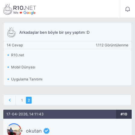
Arkadaşlar ben böyle bir şey yaptım :D
14 Cevap
1.112 Görüntülenme
R10.net
Mobil Dünyası
Uygulama Tanıtımı
1
2
17-04-2026, 14:11:43
#10
okutan