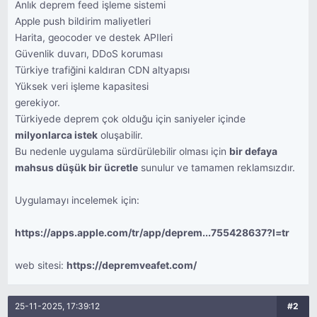
Anlık deprem feed işleme sistemi
Apple push bildirim maliyetleri
Harita, geocoder ve destek APIleri
Güvenlik duvarı, DDoS koruması
Türkiye trafiğini kaldıran CDN altyapısı
Yüksek veri işleme kapasitesi
gerekiyor.
Türkiyede deprem çok olduğu için saniyeler içinde
milyonlarca istek
oluşabilir.
Bu nedenle uygulama sürdürülebilir olması için
bir defaya
mahsus düşük bir ücretle
sunulur ve tamamen reklamsızdır.
Uygulamayı incelemek için:
https://apps.apple.com/tr/app/deprem...755428637?l=tr
web sitesi:
https://depremveafet.com/
25-11-2025, 17:39:12
#2