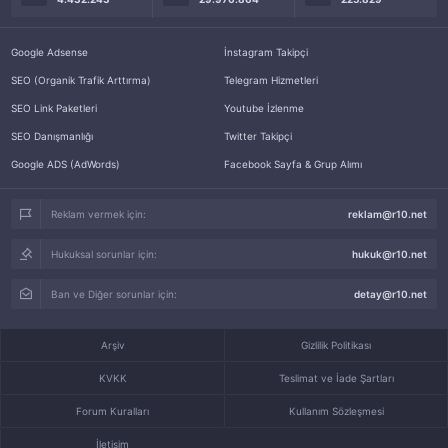
Google Adsense
İnstagram Takipçi
SEO (Organik Trafik Arttırma)
Telegram Hizmetleri
SEO Link Paketleri
Youtube İzlenme
SEO Danışmanlığı
Twitter Takipçi
Google ADS (AdWords)
Facebook Sayfa & Grup Alımı
Reklam vermek için:
reklam@r10.net
Hukuksal sorunlar için:
hukuk@r10.net
Ban ve Diğer sorunlar için:
detay@r10.net
Arşiv
Gizlilik Politikası
KVKK
Teslimat ve İade Şartları
Forum Kuralları
Kullanım Sözleşmesi
İletişim