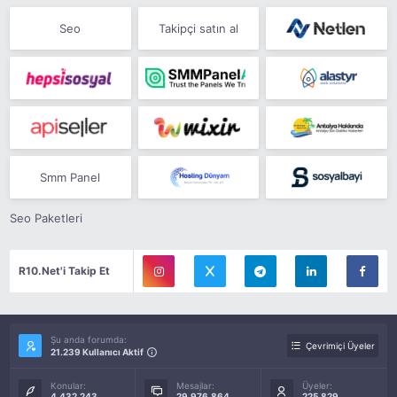
Seo
Takipçi satın al
Smm Panel
Seo Paketleri
R10.Net'i Takip Et
Şu anda forumda:
Çevrimiçi Üyeler
21.239 Kullanıcı Aktif
Konular:
Mesajlar:
Üyeler:
4.432.243
29.976.864
225.829