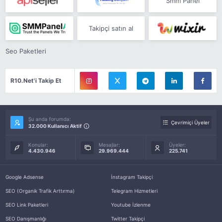
Smm Panel
Takipçi satın al
Seo Paketleri
R10.Net'i Takip Et
Şu anda forumda:
Çevrimiçi Üyeler
32.000 Kullanıcı Aktif
Konular:
Mesajlar:
Üyeler:
4.430.946
29.969.444
225.741
Google Adsense
İnstagram Takipçi
SEO (Organik Trafik Arttırma)
Telegram Hizmetleri
SEO Link Paketleri
Youtube İzlenme
SEO Danışmanlığı
Twitter Takipçi