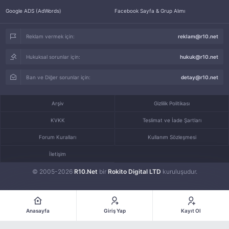
Google ADS (AdWords)
Facebook Sayfa & Grup Alımı
Reklam vermek için:
reklam@r10.net
Hukuksal sorunlar için:
hukuk@r10.net
Ban ve Diğer sorunlar için:
detay@r10.net
Arşiv
Gizlilik Politikası
KVKK
Teslimat ve İade Şartları
Forum Kuralları
Kullanım Sözleşmesi
İletişim
© 2005-2026
R10.Net
bir
Rokito Digital LTD
kuruluşudur.
Anasayfa
Giriş Yap
Kayıt Ol