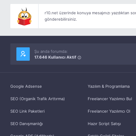
r10.net üzerinde konuya mesajınızı yazdıktan s
gönderebilirsiniz.
Şu anda forumda:
17.646 Kullanıcı Aktif
Google Adsense
Yazılım & Programlama
SEO (Organik Trafik Arttırma)
Freelancer Yazılımcı Bul
SEO Link Paketleri
Freelancer Yazılımcı Ol
SEO Danışmanlığı
Hazır Script Satışı