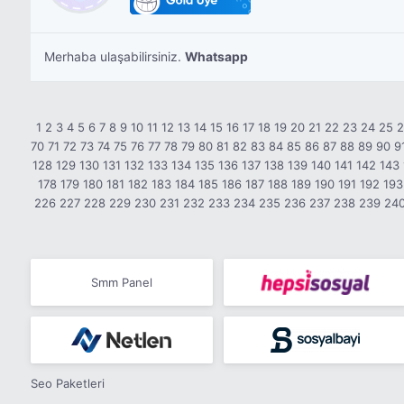
Merhaba ulaşabilirsiniz.
Whatsapp
1
2
3
4
5
6
7
8
9
10
11
12
13
14
15
16
17
18
19
20
21
22
23
24
25
70
71
72
73
74
75
76
77
78
79
80
81
82
83
84
85
86
87
88
89
90
9
128
129
130
131
132
133
134
135
136
137
138
139
140
141
142
143
178
179
180
181
182
183
184
185
186
187
188
189
190
191
192
193
226
227
228
229
230
231
232
233
234
235
236
237
238
239
24
Smm Panel
Seo Paketleri