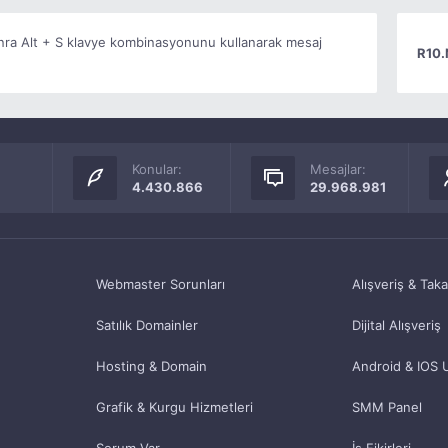
onra Alt + S klavye kombinasyonunu kullanarak mesaj
R10.
Konular:
Mesajlar:
4.430.866
29.968.981
Webmaster Sorunları
Alışveriş & Tak
Satılık Domainler
Dijital Alışveriş
Hosting & Domain
Android & IOS 
Grafik & Kurgu Hizmetleri
SMM Panel