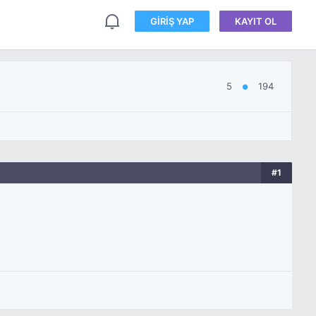
GIRIŞ YAP
KAYIT OL
5
194
●
#1