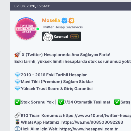
02-06-2026, 15:54:01
Moselia
Twitter Hesap Sağlayıcısı
X (Twitter) Hesaplarında Ana Sağlayıcı Farkı!
Eski tarihli, yüksek limitli hesaplarda stok sorunumuz yoktu
2010 - 2016 Eski Tarihli Hesaplar
Mavi Tikli (Premium) Sağlam Stoklar
Yüksek Trust Score & Giriş Garantisi
Stok Sorunu Yok
|
7/24 Otomatik Teslimat
|
Satış
R10 Ticari Konumuz:
https://www.r10.net/twitter-hesa
WhatsApp Hattımız:
https://wa.me/908503092283
Hızlı Alım İçin Web:
https://www.hesapevi.com.tr