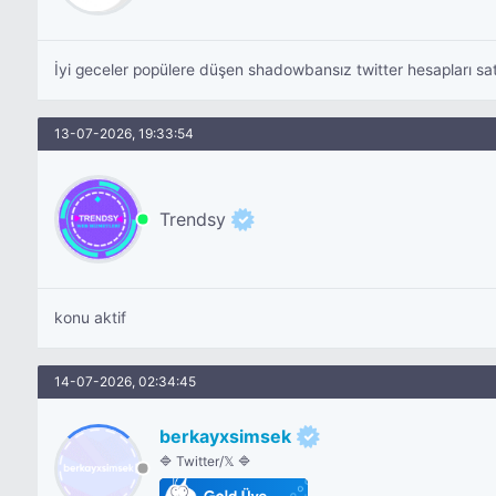
İyi geceler popülere düşen shadowbansız twitter hesapları sat
13-07-2026, 19:33:54
Trendsy
konu aktif
14-07-2026, 02:34:45
berkayxsimsek
🔷 Twitter/𝕏 🔷