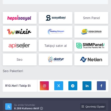
Smm Panel
Takipçi satın al
Seo
Seo Paketleri
R10.Net'i Takip Et
Şu anda forumda:
Çevrimiçi Üyeler
8.288 Kullanıcı Aktif