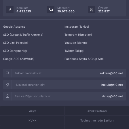
Konular:
Mesajlar:
Üyeler:
4.432.215
29.976.660
225.827
Google Adsense
İnstagram Takipçi
SEO (Organik Trafik Arttırma)
Telegram Hizmetleri
SEO Link Paketleri
Youtube İzlenme
SEO Danışmanlığı
Twitter Takipçi
Google ADS (AdWords)
Facebook Sayfa & Grup Alımı
Reklam vermek için:
reklam@r10.net
Hukuksal sorunlar için:
hukuk@r10.net
Ban ve Diğer sorunlar için:
detay@r10.net
Arşiv
Gizlilik Politikası
KVKK
Teslimat ve İade Şartları