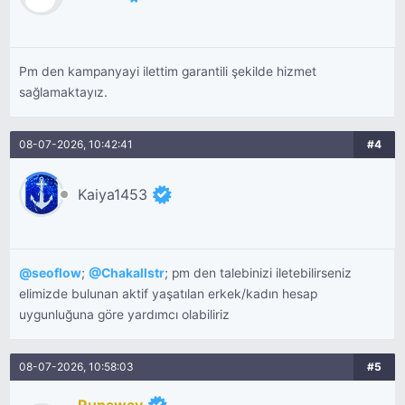
Pm den kampanyayi ilettim garantili şekilde hizmet
sağlamaktayız.
08-07-2026, 10:42:41
#4
Kaiya1453
@
seoflow
;
@
Chakallstr
; pm den talebinizi iletebilirseniz
elimizde bulunan aktif yaşatılan erkek/kadın hesap
uygunluğuna göre yardımcı olabiliriz
08-07-2026, 10:58:03
#5