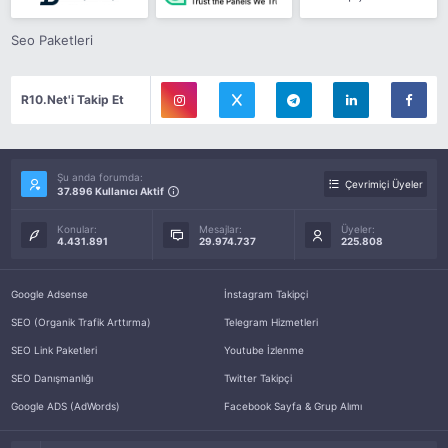
Seo Paketleri
R10.Net'i Takip Et
Şu anda forumda:
Çevrimiçi Üyeler
37.896 Kullanıcı Aktif
Konular:
Mesajlar:
Üyeler:
4.431.891
29.974.737
225.808
Google Adsense
İnstagram Takipçi
SEO (Organik Trafik Arttırma)
Telegram Hizmetleri
SEO Link Paketleri
Youtube İzlenme
SEO Danışmanlığı
Twitter Takipçi
Google ADS (AdWords)
Facebook Sayfa & Grup Alımı