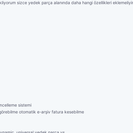
ekliyorum sizce yedek parça alanında daha hangi özellikleri eklemeliy
ncelleme sistemi
 görebilme otomatik e-arşiv fatura kesebilme
 dynamic, universal yedek parça vs