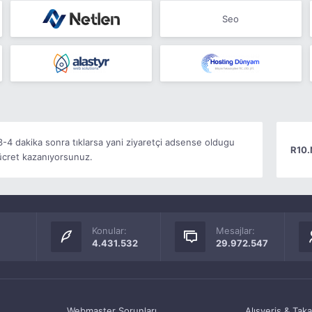
Seo
 3-4 dakika sonra tıklarsa yani ziyaretçi adsense oldugu
R10.
 ücret kazanıyorsunuz.
Konular:
Mesajlar:
4.431.532
29.972.547
Webmaster Sorunları
Alışveriş & Tak