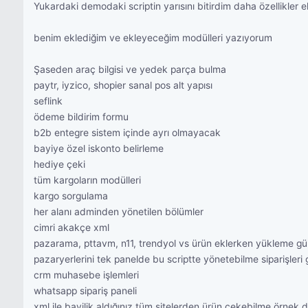
Yukardaki demodaki scriptin yarısını bitirdim daha özellikler 
benim eklediğim ve ekleyeceğim modülleri yazıyorum
Şaseden araç bilgisi ve yedek parça bulma
paytr, iyzico, shopier sanal pos alt yapısı
seflink
ödeme bildirim formu
b2b entegre sistem içinde ayrı olmayacak
bayiye özel iskonto belirleme
hediye çeki
tüm kargoların modülleri
kargo sorgulama
her alanı adminden yönetilen bölümler
cimri akakçe xml
pazarama, pttavm, n11, trendyol vs ürün eklerken yükleme gü
pazaryerlerini tek panelde bu scriptte yönetebilme siparişleri
crm muhasebe işlemleri
whatsapp sipariş paneli
xml ile bayilik aldığınız tüm sitelerden ürün çekebilme örnek