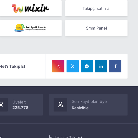
Takipçi satın al
Smm Panel
Net'i Takip Et
Son kayıt olan üye
Üyeler:
225.778
Resixible
as
İnstagram Takipçi