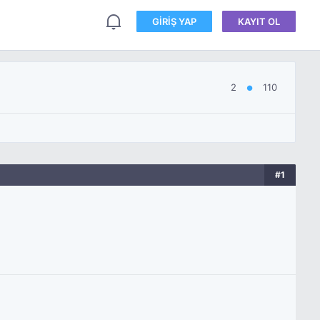
GIRIŞ YAP
KAYIT OL
2
110
●
#1