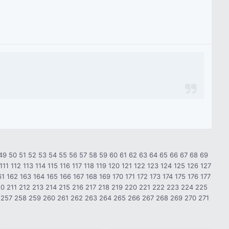
49
50
51
52
53
54
55
56
57
58
59
60
61
62
63
64
65
66
67
68
69
111
112
113
114
115
116
117
118
119
120
121
122
123
124
125
126
127
61
162
163
164
165
166
167
168
169
170
171
172
173
174
175
176
177
10
211
212
213
214
215
216
217
218
219
220
221
222
223
224
225
257
258
259
260
261
262
263
264
265
266
267
268
269
270
271