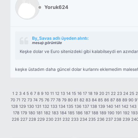
Yoruk624
By_Savas adlı üyeden alıntı:
mesajı görüntüle
Keşke dolar ve Euro sitenizdeki gibi kalabilseydi en azından.
keşke üstadım daha güncel dolar kurlarını eklemedim malesef
1
2
3
4
5
6
7
8
9
10
11
12
13
14
15
16
17
18
19
20
21
22
23
24
25
70
71
72
73
74
75
76
77
78
79
80
81
82
83
84
85
86
87
88
89
90
9
128
129
130
131
132
133
134
135
136
137
138
139
140
141
142
143
178
179
180
181
182
183
184
185
186
187
188
189
190
191
192
193
226
227
228
229
230
231
232
233
234
235
236
237
238
239
24