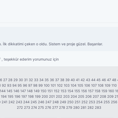
 İlk dikkatimi çeken o oldu. Sistem ve proje güzel. Başarılar.
 , teşekkür ederim yorumunuz için
26
27
28
29
30
31
32
33
34
35
36
37
38
39
40
41
42
43
44
45
46
47
48
1
92
93
94
95
96
97
98
99
100
101
102
103
104
105
106
107
108
109
110
144
145
146
147
148
149
150
151
152
153
154
155
156
157
158
159
160
1
194
195
196
197
198
199
200
201
202
203
204
205
206
207
208
209
2
0
241
242
243
244
245
246
247
248
249
250
251
252
253
254
255
256
272
273
274
275
276
277
278
279
280
281
282
283