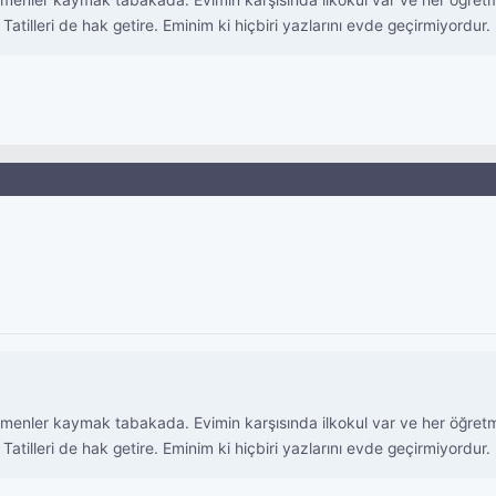
ler kaymak tabakada. Evimin karşısında ilkokul var ve her öğretmenin
Tatilleri de hak getire. Eminim ki hiçbiri yazlarını evde geçirmiyordur.
ler kaymak tabakada. Evimin karşısında ilkokul var ve her öğretmenin
Tatilleri de hak getire. Eminim ki hiçbiri yazlarını evde geçirmiyordur.