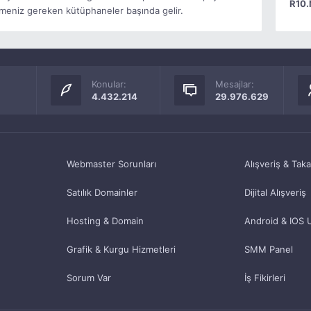
R10.
meniz gereken kütüphaneler başında gelir.
Konular:
Mesajlar:
4.432.214
29.976.629
Webmaster Sorunları
Alışveriş & Tak
Satılık Domainler
Dijital Alışveriş
Hosting & Domain
Android & IOS 
Grafik & Kurgu Hizmetleri
SMM Panel
Sorum Var
İş Fikirleri