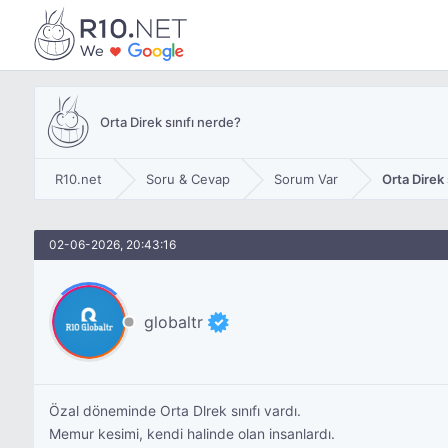
Orta Direk sınıfı nerde?
R10.net
Soru & Cevap
Sorum Var
Orta Direk 
02-06-2026, 20:43:16
globaltr
Özal döneminde Orta Dlrek sınıfı vardı.
Memur kesimi, kendi halinde olan insanlardı.