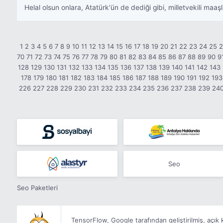
Helal olsun onlara, Atatürk'ün de dediği gibi, milletvekili maa
1
2
3
4
5
6
7
8
9
10
11
12
13
14
15
16
17
18
19
20
21
22
23
24
25
70
71
72
73
74
75
76
77
78
79
80
81
82
83
84
85
86
87
88
89
90
9
128
129
130
131
132
133
134
135
136
137
138
139
140
141
142
143
178
179
180
181
182
183
184
185
186
187
188
189
190
191
192
193
226
227
228
229
230
231
232
233
234
235
236
237
238
239
24
Seo
Seo Paketleri
TensorFlow, Google tarafından geliştirilmiş, açı