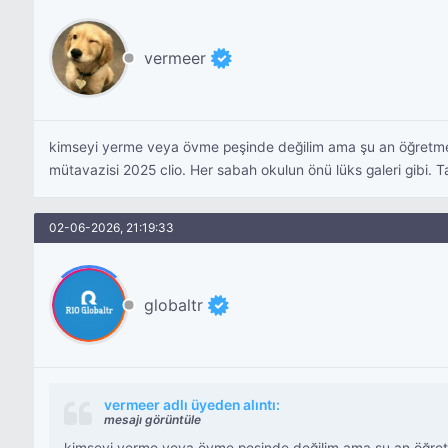
vermeer
kimseyi yerme veya övme peşinde değilim ama şu an öğretmenle
mütavazisi 2025 clio. Her sabah okulun önü lüks galeri gibi. Tat
02-06-2026, 21:19:33
globaltr
vermeer adlı üyeden alıntı:
mesajı görüntüle