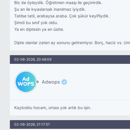
Biz de öyleydik. Öğretmen maaşı ile geçinirdik.
Şu an ile kıyaslarsak inanılmaz iyiydik.
Tatilse tatil, arabaysa araba. Çok şükür keyifliydik.
Şimdi bu sınıf yok oldu.
Ya en diptesin ya en üstte.
Dipte olanlar zaten ay sonunu getiremiyor. Borç, haciz vs. Umut
02-06-2026, 20:48:09
Adwops
Kayboldu hocam, ortası yok artık bu işin.
02-06-2026, 21:17:57