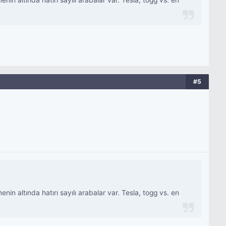
 altında hatırı sayılı arabalar var. Tesla, togg vs. en
#5
 altında hatırı sayılı arabalar var. Tesla, togg vs. en