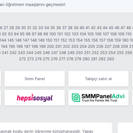
şları öğretmen maaşlarını geçmesin!
26
27
28
29
30
31
32
33
34
35
36
37
38
39
40
41
42
43
44
45
46
47
48
1
92
93
94
95
96
97
98
99
100
101
102
103
104
105
106
107
108
109
110
144
145
146
147
148
149
150
151
152
153
154
155
156
157
158
159
160
1
194
195
196
197
198
199
200
201
202
203
204
205
206
207
208
209
2
0
241
242
243
244
245
246
247
248
249
250
251
252
253
254
255
256
272
273
274
275
276
277
278
279
280
281
282
283
Smm Panel
Takipçi satın al
k kaynak kodlu derin öğrenme kütüphanesidir. Yapay