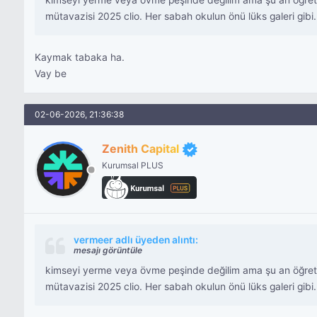
kimseyi yerme veya övme peşinde değilim ama şu an öğretmen
mütavazisi 2025 clio. Her sabah okulun önü lüks galeri gibi. 
Kaymak tabaka ha.
Vay be
02-06-2026, 21:36:38
Zenith Capital
Kurumsal PLUS
vermeer adlı üyeden alıntı:
mesajı görüntüle
kimseyi yerme veya övme peşinde değilim ama şu an öğretmen
mütavazisi 2025 clio. Her sabah okulun önü lüks galeri gibi. 