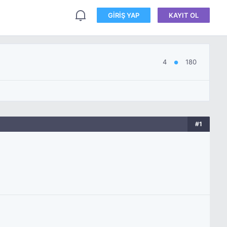
GIRIŞ YAP
KAYIT OL
4
180
●
#1