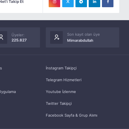
Net'i Takip Et
Son kayıt olan üye
Üyeler:
225.827
Mimarabdullah
as
İnstagram Takipçi
Telegram Hizmetleri
Uygulama
Youtube İzlenme
Twitter Takipçi
Facebook Sayfa & Grup Alımı