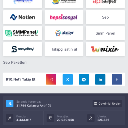
Seo
Smm Panel
Takipçi satın al
Seo Paketleri
R10.Net'i Takip Et
Şu anda forumda:
Çevrimiçi Üyeler
31.799 Kullanıcı Aktif
Konular:
Mesajlar:
Üyeler:
4.433.017
29.980.958
225.886