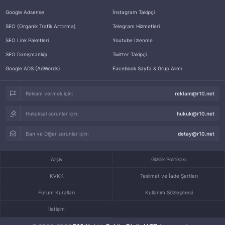
Google Adsense
İnstagram Takipçi
SEO (Organik Trafik Arttırma)
Telegram Hizmetleri
SEO Link Paketleri
Youtube İzlenme
SEO Danışmanlığı
Twitter Takipçi
Google ADS (AdWords)
Facebook Sayfa & Grup Alımı
Reklam vermek için:
reklam@r10.net
Hukuksal sorunlar için:
hukuk@r10.net
Ban ve Diğer sorunlar için:
detay@r10.net
Arşiv
Gizlilik Politikası
KVKK
Teslimat ve İade Şartları
Forum Kuralları
Kullanım Sözleşmesi
İletişim