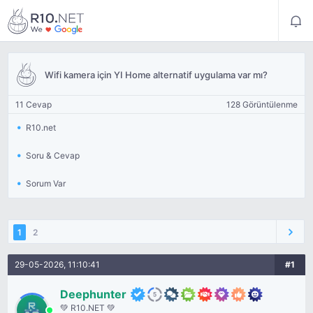
Wifi kamera için YI Home alternatif uygulama var mı?
11 Cevap
128 Görüntülenme
R10.net
Soru & Cevap
Sorum Var
1
2
29-05-2026, 11:10:41
#1
Deephunter
💚 R10.NET 💚