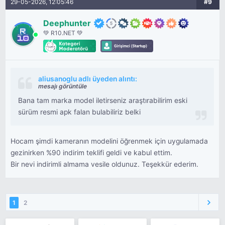
29-05-2026, 12:05:46
#9
Deephunter
💚 R10.NET 💚
aliusanoglu adlı üyeden alıntı:
mesajı görüntüle
Bana tam marka model iletirseniz araştırabilirim eski
sürüm resmi apk falan bulabiliriz belki
Hocam şimdi kameranın modelini öğrenmek için uygulamada
gezinirken %90 indirim teklifi geldi ve kabul ettim.
Bir nevi indirimli almama vesile oldunuz. Teşekkür ederim.
1
2