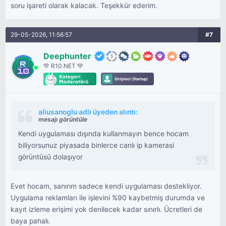
soru işareti olarak kalacak. Teşekkür ederim.
29-05-2026, 11:56:57
#7
Deephunter
💚 R10.NET 💚
aliusanoglu adlı üyeden alıntı:
mesajı görüntüle
Kendi uygulaması dışında kullanmayın bence hocam
biliyorsunuz piyasada binlerce canlı ip kamerasi
görüntüsü dolaşıyor
Evet hocam, sanırım sadece kendi uygulaması destekliyor.
Uygulama reklamları ile işlevini %90 kaybetmiş durumda ve
kayıt izleme erişimi yok denilecek kadar sınırlı. Ücretleri de
baya pahalı.