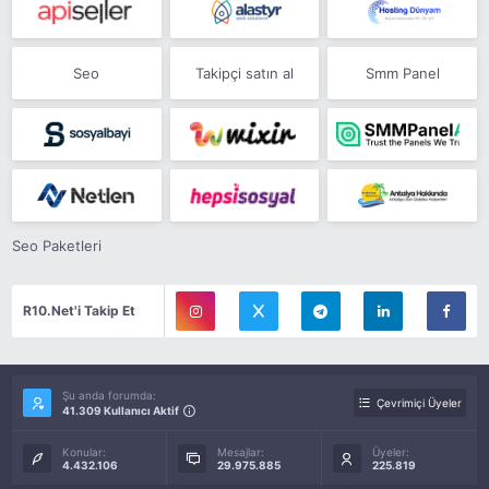
Seo
Takipçi satın al
Smm Panel
Seo Paketleri
R10.Net'i Takip Et
Şu anda forumda:
Çevrimiçi Üyeler
41.309 Kullanıcı Aktif
Konular:
Mesajlar:
Üyeler:
4.432.106
29.975.885
225.819