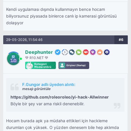
Kendi uygulaması dışında kullanmayın bence hocam
biliyorsunuz piyasada binlerce canlı ip kamerasi görüntüsü
dolaşıyor
29-05-2026, 11:54:46
#6
Deephunter
💚 R10.NET 💚
F.Gungor adlı üyeden alıntı:
mesajı görüntüle
https://github.com/roleoroleo/yi-hack-Allwinner
Böyle bir şey var ama riskli denenebilir.
Hocam burada apk ya müdaha ettikleri için hackleme
durumları çok yüksek. O yüzden denesem bile hep aklımda