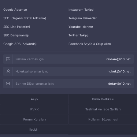
Google Adsense
İnstagram Takipçi
SEO (Organik Trafik Arttırma)
Telegram Hizmetleri
SEO Link Paketleri
Youtube İzlenme
SEO Danışmanlığı
Twitter Takipçi
Google ADS (AdWords)
Facebook Sayfa & Grup Alımı
Reklam vermek için:
reklam@r10.net
Hukuksal sorunlar için:
hukuk@r10.net
Ban ve Diğer sorunlar için:
detay@r10.net
Arşiv
Gizlilik Politikası
KVKK
Teslimat ve İade Şartları
Forum Kuralları
Kullanım Sözleşmesi
İletişim