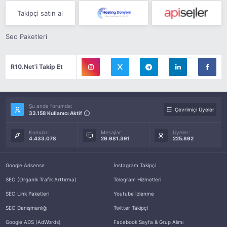
Takipçi satın al
Seo Paketleri
R10.Net'i Takip Et
Şu anda forumda:
Çevrimiçi Üyeler
33.158 Kullanıcı Aktif
Konular:
Mesajlar:
Üyeler:
4.433.078
29.981.391
225.892
Google Adsense
İnstagram Takipçi
SEO (Organik Trafik Arttırma)
Telegram Hizmetleri
SEO Link Paketleri
Youtube İzlenme
SEO Danışmanlığı
Twitter Takipçi
Google ADS (AdWords)
Facebook Sayfa & Grup Alımı