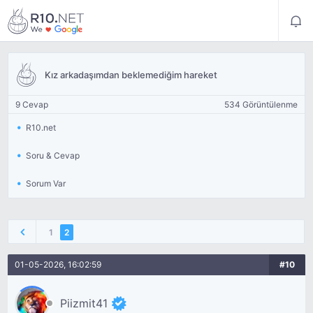
Kız arkadaşımdan beklemediğim hareket
9 Cevap
534 Görüntülenme
R10.net
Soru & Cevap
Sorum Var
1
2
01-05-2026, 16:02:59
#10
Piizmit41