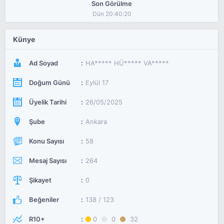
Son Görülme
Dün 20:40:20
Künye
Ad Soyad
HA***** HÜ***** VA*****
Doğum Günü
Eylül 17
Üyelik Tarihi
26/05/2025
Şube
Ankara
Konu Sayısı
58
Mesaj Sayısı
264
Şikayet
0
Beğeniler
138 / 123
R10+
0
0
32