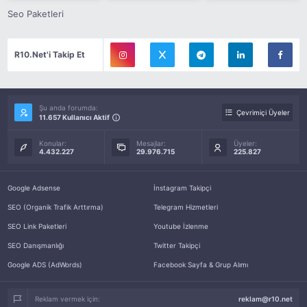
Seo Paketleri
R10.Net'i Takip Et
Şu anda forumda:
Çevrimiçi Üyeler
11.657 Kullanıcı Aktif
Konular:
Mesajlar:
Üyeler:
4.432.227
29.976.715
225.827
Google Adsense
İnstagram Takipçi
SEO (Organik Trafik Arttırma)
Telegram Hizmetleri
SEO Link Paketleri
Youtube İzlenme
SEO Danışmanlığı
Twitter Takipçi
Google ADS (AdWords)
Facebook Sayfa & Grup Alımı
Reklam vermek için:
reklam@r10.net