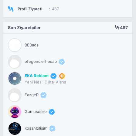
Profil Ziyareti
487
Son Ziyaretçiler
487
BEBads
efegenclerhesab
EKA Reklam
Yeni Nesil Dijital Ajans
FazgeR
Gumusdere
Kosanbilisim