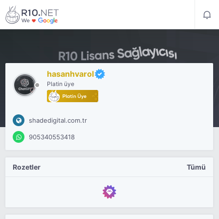
hasanhvarol
Platin üye
shadedigital.com.tr
905340553418
Rozetler
Tümü