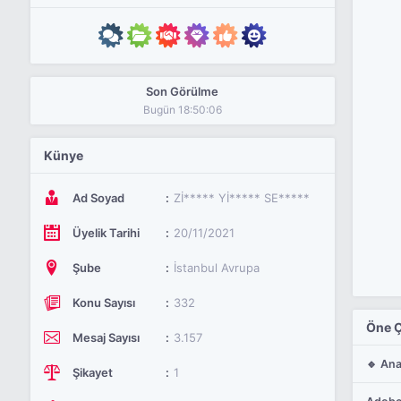
Son Görülme
Bugün 18:50:06
Künye
Ad Soyad
Zİ***** Yİ***** SE*****
Üyelik Tarihi
20/11/2021
Şube
İstanbul Avrupa
Konu Sayısı
332
Öne Ç
Mesaj Sayısı
3.157
🔹 Ana
Şikayet
1