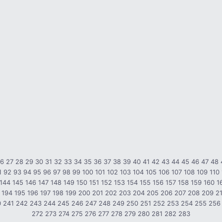
26
27
28
29
30
31
32
33
34
35
36
37
38
39
40
41
42
43
44
45
46
47
48
1
92
93
94
95
96
97
98
99
100
101
102
103
104
105
106
107
108
109
110
144
145
146
147
148
149
150
151
152
153
154
155
156
157
158
159
160
1
194
195
196
197
198
199
200
201
202
203
204
205
206
207
208
209
2
0
241
242
243
244
245
246
247
248
249
250
251
252
253
254
255
256
272
273
274
275
276
277
278
279
280
281
282
283