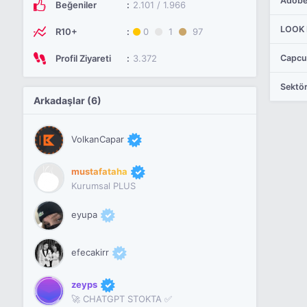
Beğeniler
2.101 / 1.966
R10+
0
1
97
Profil Ziyareti
3.372
Sektör
Arkadaşlar (6)
VolkanCapar
mustafataha
Kurumsal PLUS
eyupa
efecakirr
zeyps
🚀 CHATGPT STOKTA ✅