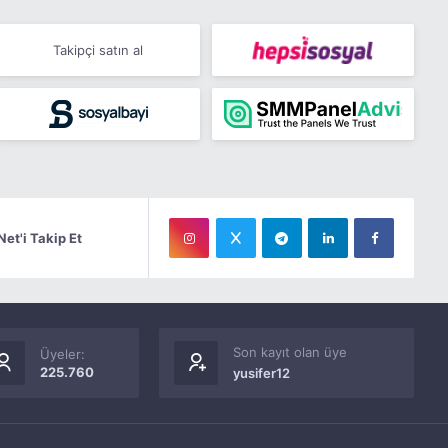
Takipçi satın al
Net'i Takip Et
Son kayıt olan üye
Üyeler:
225.760
yusifer12