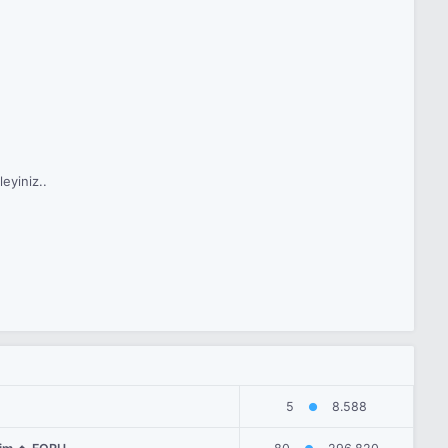
eyiniz..
5
8.588
●