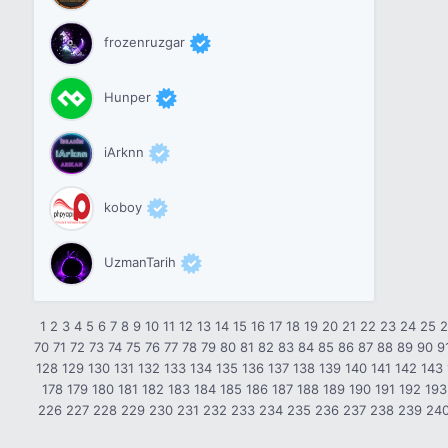
frozenruzgar
Hunper
iArknn
koboy
UzmanTarih
1
2
3
4
5
6
7
8
9
10
11
12
13
14
15
16
17
18
19
20
21
22
23
24
25
70
71
72
73
74
75
76
77
78
79
80
81
82
83
84
85
86
87
88
89
90
9
128
129
130
131
132
133
134
135
136
137
138
139
140
141
142
143
178
179
180
181
182
183
184
185
186
187
188
189
190
191
192
193
226
227
228
229
230
231
232
233
234
235
236
237
238
239
24