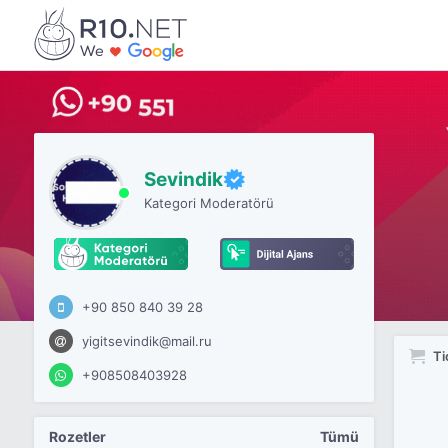
Sevindik
Kategori Moderatörü
+90 850 840 39 28
yigitsevindik@mail.ru
Ti
+908508403928
Rozetler
Tümü