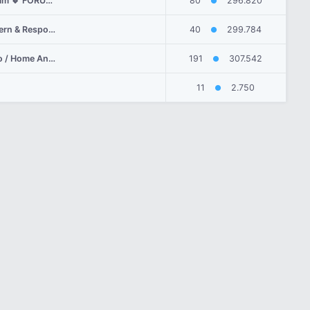
Adobe Creative Cloud Pro Aylık 250₺ 🔹 Kendi Mailinize 🔹 Tüm Uygulamalara Erişim 🔹 FORUMUN EN UCUZU!
80
296.820
●
LOOK E-Ticaret Yazılımı 🚀 SEO Uyumlu 🔹 Açık Kaynak & Sınırsız Kullanım 🔹 Modern & Responsive Tasarım
40
299.784
●
Capcut Pro 🔹 Google AI Pro 18 Ay 🔹 Office 365 🔹 Adobe CC Pro 🔹 Windows Pro / Home Anahatarları 🔹 EN UYGUN FİYATLAR
191
307.542
●
11
2.750
●