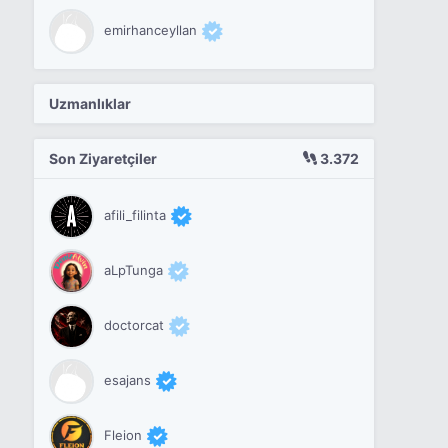
emirhanceyllan
Uzmanlıklar
Son Ziyaretçiler
3.372
afili_filinta
aLpTunga
doctorcat
esajans
Fleion