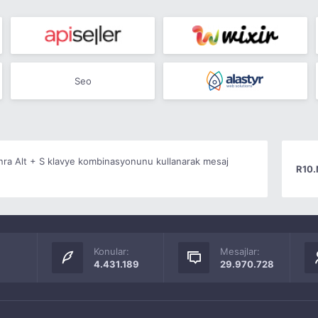
Seo
onra Alt + S klavye kombinasyonunu kullanarak mesaj
R10.
Konular:
Mesajlar:
4.431.189
29.970.728