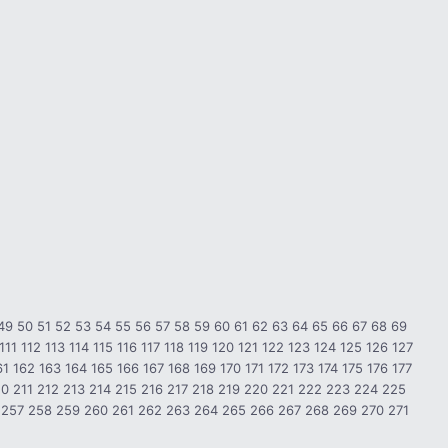
49
50
51
52
53
54
55
56
57
58
59
60
61
62
63
64
65
66
67
68
69
111
112
113
114
115
116
117
118
119
120
121
122
123
124
125
126
127
61
162
163
164
165
166
167
168
169
170
171
172
173
174
175
176
177
10
211
212
213
214
215
216
217
218
219
220
221
222
223
224
225
257
258
259
260
261
262
263
264
265
266
267
268
269
270
271