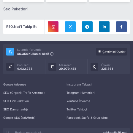
Seo Paketleri
R10.Net'i Takip Et
Şu anda forumda:
Çevrimiçi Üyeler
46.354 Kullanıcı Aktif
Konular:
Mesajlar:
Üyeler:
4.432.738
29.979.451
225.861
Google Adsense
İnstagram Takipçi
SEO (Organik Trafik Arttırma)
Telegram Hizmetleri
SEO Link Paketleri
Youtube İzlenme
SEO Danışmanlığı
Twitter Takipçi
Google ADS (AdWords)
Facebook Sayfa & Grup Alımı
Reklam vermek için:
reklam@r10.net