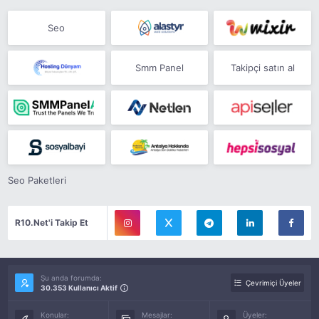
Seo
Smm Panel
Takipçi satın al
Seo Paketleri
R10.Net'i Takip Et
Şu anda forumda:
Çevrimiçi Üyeler
30.353 Kullanıcı Aktif
Konular:
Mesajlar:
Üyeler: