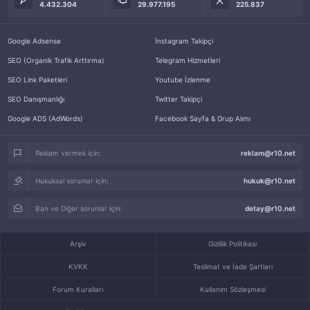
4.432.304
29.977.195
225.837
Google Adsense
İnstagram Takipçi
SEO (Organik Trafik Arttırma)
Telegram Hizmetleri
SEO Link Paketleri
Youtube İzlenme
SEO Danışmanlığı
Twitter Takipçi
Google ADS (AdWords)
Facebook Sayfa & Grup Alımı
Reklam vermek için:
reklam@r10.net
Hukuksal sorunlar için:
hukuk@r10.net
Ban ve Diğer sorunlar için:
detay@r10.net
Arşiv
Gizlilik Politikası
KVKK
Teslimat ve İade Şartları
Forum Kuralları
Kullanım Sözleşmesi