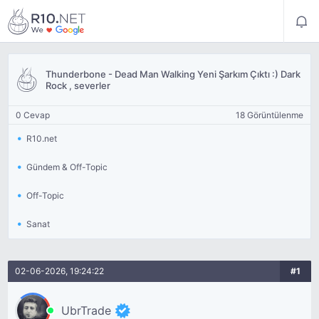
Thunderbone - Dead Man Walking Yeni Şarkım Çıktı :) Dark
Rock , severler
0 Cevap
18 Görüntülenme
R10.net
Gündem & Off-Topic
Off-Topic
Sanat
02-06-2026, 19:24:22
#1
UbrTrade