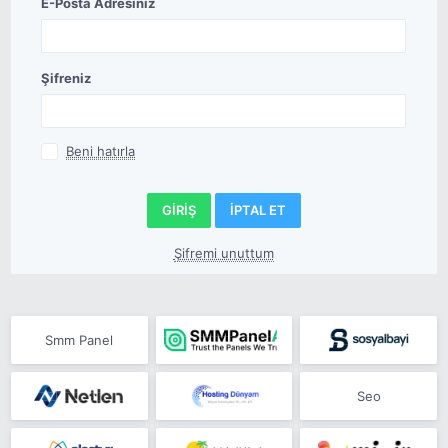
E-Posta Adresiniz
Şifreniz
Beni hatırla
Şifremi unuttum
Smm Panel
Seo