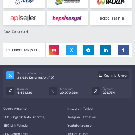
Takipçi satın al
Seo Paketleri
R10.Net'i Takip Et
Şu anda forumda:
Çevrimiçi Üyeler
38.620 Kullanıcı Aktif
Konular:
Mesajlar:
Üyeler:
4.431.130
29.970.388
225.754
Google Adsense
İnstagram Takipçi
SEO (Organik Trafik Arttırma)
Telegram Hizmetleri
SEO Link Paketleri
Youtube İzlenme
SEO Danışmanlığı
Twitter Takipçi