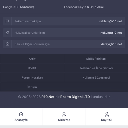
Google ADS (AdWords)
Facebook Sayfa & Grup Alımı
Reklam vermek için:
reklam@r10.net
Hukuksal sorunlar için:
hukuk@r10.net
Ban ve Diğer sorunlar için:
detay@r10.net
Arşiv
Gizlilik Politikası
KVKK
Teslimat ve İade Şartları
Forum Kuralları
Kullanım Sözleşmesi
İletişim
© 2005-2026
R10.Net
bir
Rokito Digital LTD
kuruluşudur.
Anasayfa
Giriş Yap
Kayıt Ol