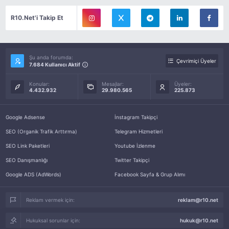
R10.Net'i Takip Et
Şu anda forumda:
Çevrimiçi Üyeler
7.684 Kullanıcı Aktif
Konular:
Mesajlar:
Üyeler:
4.432.932
29.980.565
225.873
Google Adsense
İnstagram Takipçi
SEO (Organik Trafik Arttırma)
Telegram Hizmetleri
SEO Link Paketleri
Youtube İzlenme
SEO Danışmanlığı
Twitter Takipçi
Google ADS (AdWords)
Facebook Sayfa & Grup Alımı
Reklam vermek için:
reklam@r10.net
Hukuksal sorunlar için:
hukuk@r10.net