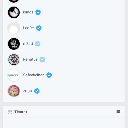
ismoz
LadRe
m8sti
Renatus
Sefaakcihan
zego
Ticaret