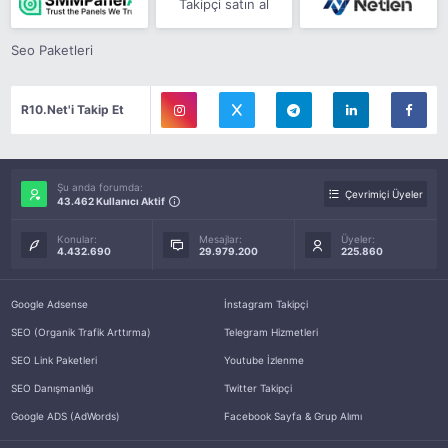
Takipçi satın al
Seo Paketleri
R10.Net'i Takip Et
Şu anda forumda:
Çevrimiçi Üyeler
43.462 Kullanıcı Aktif
Konular:
Mesajlar:
Üyeler:
4.432.690
29.979.200
225.860
Google Adsense
İnstagram Takipçi
SEO (Organik Trafik Arttırma)
Telegram Hizmetleri
SEO Link Paketleri
Youtube İzlenme
SEO Danışmanlığı
Twitter Takipçi
Google ADS (AdWords)
Facebook Sayfa & Grup Alımı