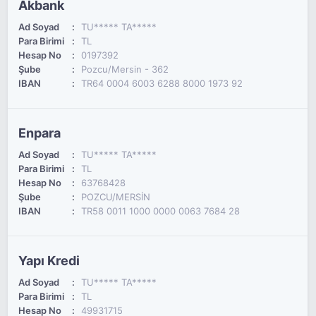
Akbank
Ad Soyad
TU***** TA*****
Para Birimi
TL
Hesap No
0197392
Şube
Pozcu/Mersin - 362
IBAN
TR64 0004 6003 6288 8000 1973 92
Enpara
Ad Soyad
TU***** TA*****
Para Birimi
TL
Hesap No
63768428
Şube
POZCU/MERSİN
IBAN
TR58 0011 1000 0000 0063 7684 28
Yapı Kredi
Ad Soyad
TU***** TA*****
Para Birimi
TL
Hesap No
49931715