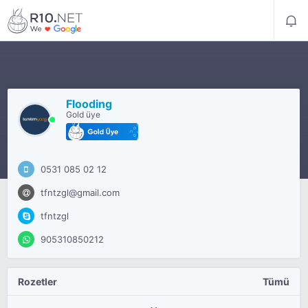
Flooding
Gold üye
0531 085 02 12
tfntzgl@gmail.com
tfntzgl
905310850212
Rozetler
Tümü