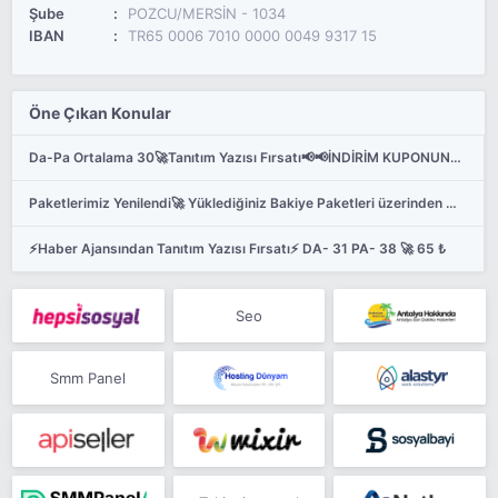
Şube
POZCU/MERSİN - 1034
IBAN
TR65 0006 7010 0000 0049 9317 15
Öne Çıkan Konular
Da-Pa Ortalama 30🚀Tanıtım Yazısı Fırsatı📢📢İNDİRİM KUPONUNU KULLANMAYI UNUTMAYIN🚀
Paketlerimiz Yenilendi🚀 Yüklediğiniz Bakiye Paketleri üzerinden %5 Bakiye Bizden 🏆tanitimyazisi.co
⚡Haber Ajansından Tanıtım Yazısı Fırsatı⚡ DA- 31 PA- 38 🚀 65 ₺
Seo
Smm Panel