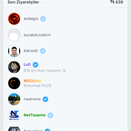
Son Ziyaretçiler
439
ardaqps
burakdundarrrr
Katredit
Lufi
R10 En Hızlı Yazılımcı 🚀
MSDijital
Kurumsal PLUS
neatness
NetTasarim
Samedreis