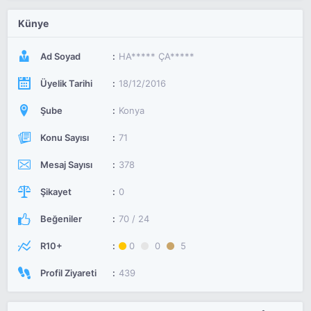
Künye
Ad Soyad
HA***** ÇA*****
Üyelik Tarihi
18/12/2016
Şube
Konya
Konu Sayısı
71
Mesaj Sayısı
378
Şikayet
0
Beğeniler
70 / 24
R10+
0
0
5
Profil Ziyareti
439