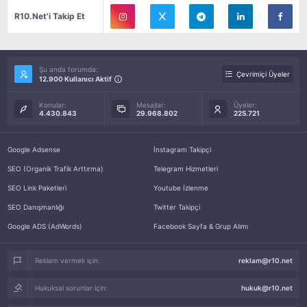
R10.Net'i Takip Et
Şu anda forumda:
Çevrimiçi Üyeler
12.900 Kullanıcı Aktif
Konular:
Mesajlar:
Üyeler:
4.430.843
29.968.802
225.721
Google Adsense
İnstagram Takipçi
SEO (Organik Trafik Arttırma)
Telegram Hizmetleri
SEO Link Paketleri
Youtube İzlenme
SEO Danışmanlığı
Twitter Takipçi
Google ADS (AdWords)
Facebook Sayfa & Grup Alımı
Reklam vermek için:
reklam@r10.net
Hukuksal sorunlar için:
hukuk@r10.net