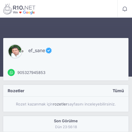
ef_sane
905327945853
Rozetler
Tümü
Rozet kazanmak için
rozetler
sayfasını inceleyebilirsiniz.
Son Görülme
Dün 23:56:18