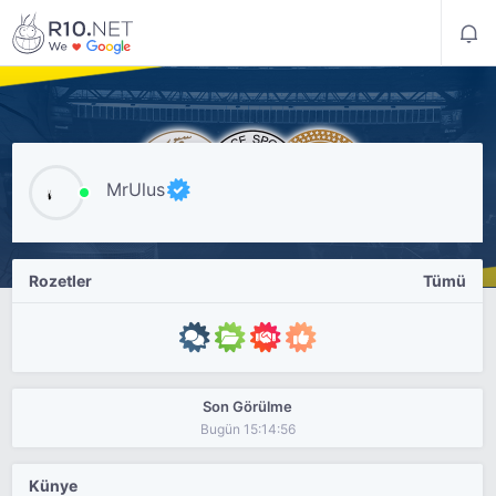
MrUlus
Rozetler
Tümü
Son Görülme
Bugün 15:14:56
Künye