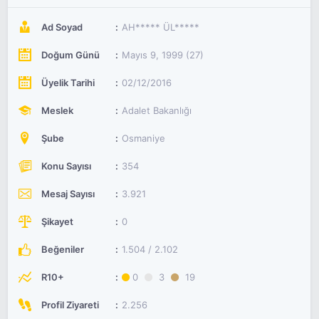
Ad Soyad
AH***** ÜL*****
Doğum Günü
Mayıs 9, 1999 (27)
Üyelik Tarihi
02/12/2016
Meslek
Adalet Bakanlığı
Şube
Osmaniye
Konu Sayısı
354
Mesaj Sayısı
3.921
Şikayet
0
Beğeniler
1.504 / 2.102
R10+
0
3
19
Profil Ziyareti
2.256