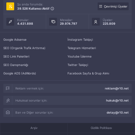
Şu anda forumda:
Çevrimiçi Üyeler
39.526 Kullanıcı Aktif
Konular:
Mesajlar:
Üyeler:
4.431.898
29.974.797
225.809
Google Adsense
İnstagram Takipçi
SEO (Organik Trafik Arttırma)
Telegram Hizmetleri
SEO Link Paketleri
Youtube İzlenme
SEO Danışmanlığı
Twitter Takipçi
Google ADS (AdWords)
Facebook Sayfa & Grup Alımı
Reklam vermek için:
reklam@r10.net
Hukuksal sorunlar için:
hukuk@r10.net
Ban ve Diğer sorunlar için:
detay@r10.net
Arşiv
Gizlilik Politikası