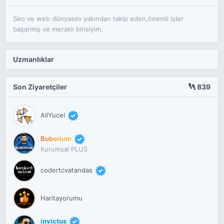
Seo ve web dünyasını yakından takip eden,önemli işler
başarmış ve meraklı birisiyim.
Uzmanlıklar
Son Ziyaretçiler
839
AliYucel
Buborium
Kurumsal PLUS
codertcvatandas
Haritayorumu
invictus