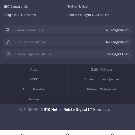
SEO Danışmanlığı
Twitter Takipçi
Google ADS (AdWords)
Facebook Sayfa & Grup Alımı
Reklam vermek için:
reklam@r10.net
Hukuksal sorunlar için:
hukuk@r10.net
Ban ve Diğer sorunlar için:
detay@r10.net
Arşiv
Gizlilik Politikası
KVKK
Teslimat ve İade Şartları
Forum Kuralları
Kullanım Sözleşmesi
İletişim
© 2005-2026
R10.Net
bir
Rokito Digital LTD
kuruluşudur.