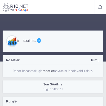
seofast
Rozetler
Tümü
Rozet kazanmak için
rozetler
sayfasını inceleyebilirsiniz.
Son Görülme
Bugün 01:35:17
Künye