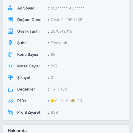
Ad Soyad
MU***** AC*****
Doğum Günü
Ocak 2, 1990 (36)
Üyelik Tarihi
26/09/2016
Şube
Eskişehir
Konu Sayısı
92
Mesaj Sayısı
597
Şikayet
0
Beğeniler
151 / 104
R10+
0
0
20
Profil Ziyareti
839
Hakkında