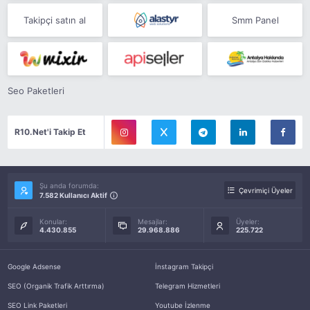
Takipçi satın al
Smm Panel
Seo Paketleri
R10.Net'i Takip Et
Şu anda forumda:
Çevrimiçi Üyeler
7.582 Kullanıcı Aktif
Konular:
Mesajlar:
Üyeler:
4.430.855
29.968.886
225.722
Google Adsense
İnstagram Takipçi
SEO (Organik Trafik Arttırma)
Telegram Hizmetleri
SEO Link Paketleri
Youtube İzlenme