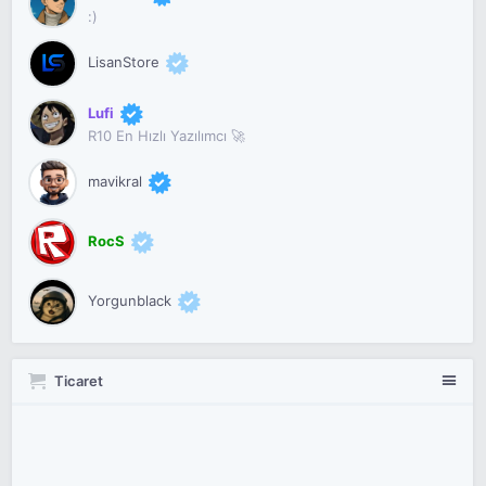
:)
LisanStore
Lufi
R10 En Hızlı Yazılımcı 🚀
mavikral
RocS
Yorgunblack
Ticaret