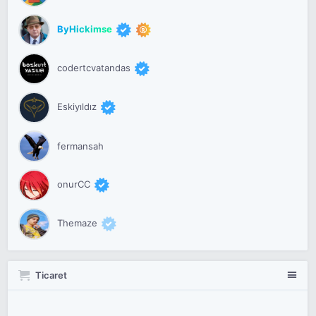
ByHickimse
codertcvatandas
Eskiyıldız
fermansah
onurCC
Themaze
Ticaret