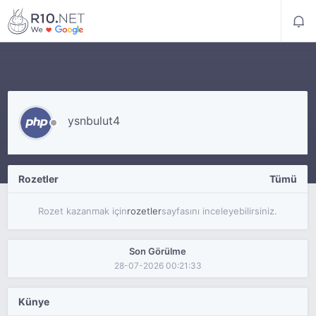
ysnbulut4
Rozetler
Tümü
Rozet kazanmak için
rozetler
sayfasını inceleyebilirsiniz.
Son Görülme
28-07-2026 00:21:33
Künye