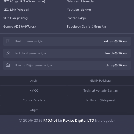
SEO (Organik Trafik Arttırma)
Telegram Hizmetleri
SEO Link Paketleri
Youtube İzlenme
SEO Danışmanlığı
Twitter Takipçi
Google ADS (AdWords)
Facebook Sayfa & Grup Alımı
Reklam vermek için:
reklam@r10.net
Hukuksal sorunlar için:
hukuk@r10.net
Ban ve Diğer sorunlar için:
detay@r10.net
Arşiv
Gizlilik Politikası
KVKK
Teslimat ve İade Şartları
Forum Kuralları
Kullanım Sözleşmesi
İletişim
© 2005-2026
R10.Net
bir
Rokito Digital LTD
kuruluşudur.