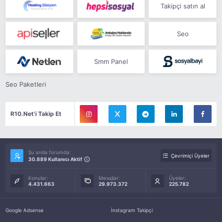
Takipçi satın al
Seo
Smm Panel
Seo Paketleri
R10.Net'i Takip Et
Şu anda forumda:
Çevrimiçi Üyeler
30.889 Kullanıcı Aktif
Konular:
Mesajlar:
Üyeler:
4.431.663
29.973.372
225.782
Google Adsense
İnstagram Takipçi