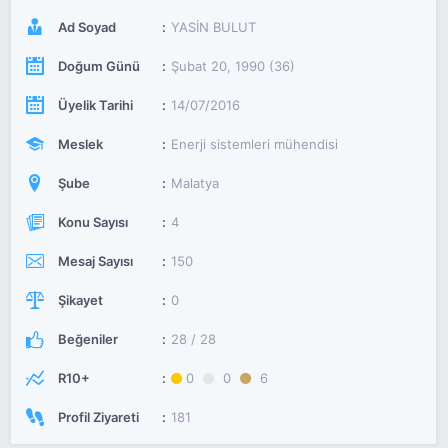
Ad Soyad
YASİN BULUT
Doğum Günü
Şubat 20, 1990 (36)
Üyelik Tarihi
14/07/2016
Meslek
Enerji sistemleri mühendisi
Şube
Malatya
Konu Sayısı
4
Mesaj Sayısı
150
Şikayet
0
Beğeniler
28 / 28
R10+
0
0
6
Profil Ziyareti
181