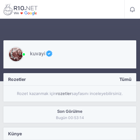
kuvayi
Rozetler
Tümü
Rozet kazanmak için
rozetler
sayfasını inceleyebilirsiniz.
Son Görülme
Bugün 00:53:14
Künye