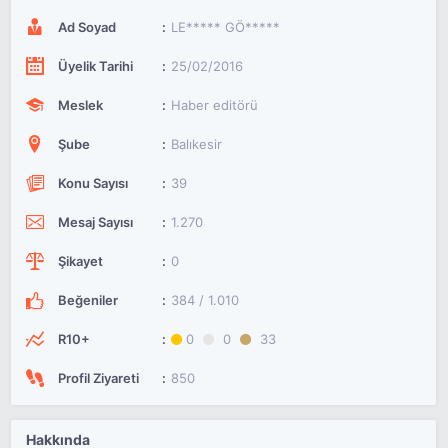
Ad Soyad
LE***** GÖ*****
Üyelik Tarihi
25/02/2016
Meslek
Haber editörü
Şube
Balıkesir
Konu Sayısı
39
Mesaj Sayısı
1.270
Şikayet
0
Beğeniler
384 / 1.010
R10+
0
0
33
Profil Ziyareti
850
Hakkında