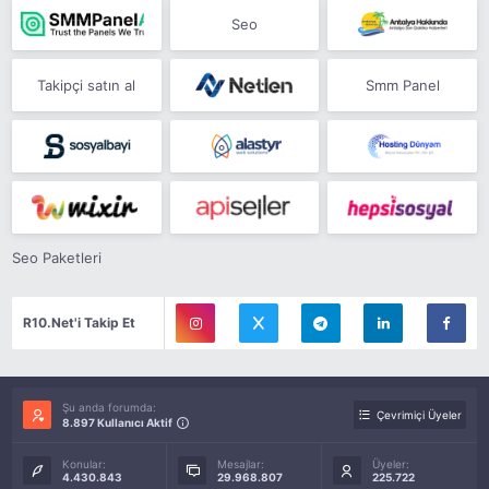
Seo
Takipçi satın al
Smm Panel
Seo Paketleri
R10.Net'i Takip Et
Şu anda forumda:
Çevrimiçi Üyeler
8.897 Kullanıcı Aktif
Konular:
Mesajlar:
Üyeler:
4.430.843
29.968.807
225.722