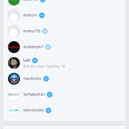
doktorx
eminy133
ibrahimykr1
Lufi
R10 En Hızlı Yazılımcı 🚀
mavikorku
Sefaakcihan
teknokolikk