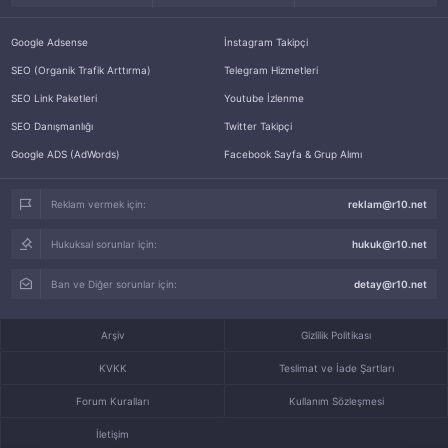
Google Adsense
İnstagram Takipçi
SEO (Organik Trafik Arttırma)
Telegram Hizmetleri
SEO Link Paketleri
Youtube İzlenme
SEO Danışmanlığı
Twitter Takipçi
Google ADS (AdWords)
Facebook Sayfa & Grup Alımı
Reklam vermek için:
reklam@r10.net
Hukuksal sorunlar için:
hukuk@r10.net
Ban ve Diğer sorunlar için:
detay@r10.net
Arşiv
Gizlilik Politikası
KVKK
Teslimat ve İade Şartları
Forum Kuralları
Kullanım Sözleşmesi
İletişim