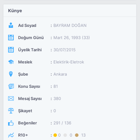
Künye
Ad Soyad
BAYRAM DOĞAN
Doğum Günü
Mart 26, 1993 (33)
Üyelik Tarihi
30/07/2015
Meslek
Elektirik-Eletrok
Şube
Ankara
Konu Sayısı
81
Mesaj Sayısı
380
Şikayet
0
Beğeniler
291 / 136
R10+
0
0
13