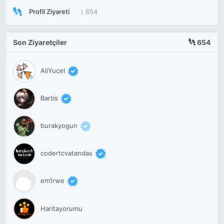
Profil Ziyareti
654
Son Ziyaretçiler
654
AliYucel
Bartis
burakyogun
codertcvatandas
em1rwe
Haritayorumu