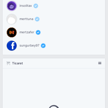
insolitax
merttuna
mertzafer
sungurbey97
Ticaret