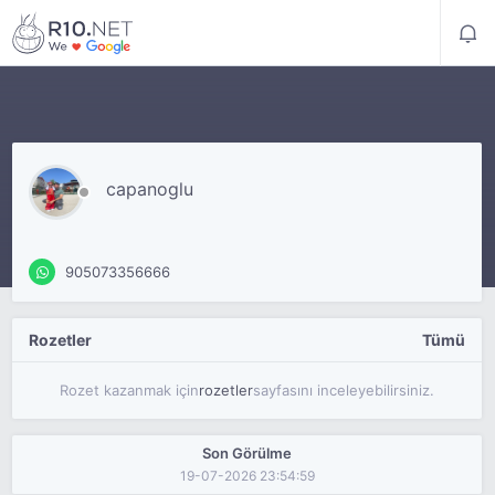
capanoglu
905073356666
Rozetler
Tümü
Rozet kazanmak için
rozetler
sayfasını inceleyebilirsiniz.
Son Görülme
19-07-2026 23:54:59