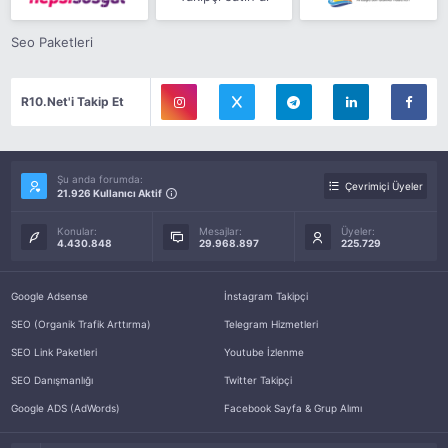
Seo Paketleri
R10.Net'i Takip Et
Şu anda forumda:
Çevrimiçi Üyeler
21.926 Kullanıcı Aktif
Konular:
Mesajlar:
Üyeler:
4.430.848
29.968.897
225.729
Google Adsense
İnstagram Takipçi
SEO (Organik Trafik Arttırma)
Telegram Hizmetleri
SEO Link Paketleri
Youtube İzlenme
SEO Danışmanlığı
Twitter Takipçi
Google ADS (AdWords)
Facebook Sayfa & Grup Alımı