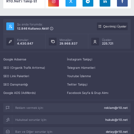
R10.Net'i Takip Et
Şu anda forumda:
Çevrimiçi Üyeler
12.846 Kullanıcı Aktif
Konular:
Mesajlar:
Üyeler:
4.430.847
29.968.837
225.721
Google Adsense
İnstagram Takipçi
SEO (Organik Trafik Arttırma)
Telegram Hizmetleri
SEO Link Paketleri
Youtube İzlenme
SEO Danışmanlığı
Twitter Takipçi
Google ADS (AdWords)
Facebook Sayfa & Grup Alımı
Reklam vermek için:
reklam@r10.net
Hukuksal sorunlar için:
hukuk@r10.net
Ban ve Diğer sorunlar için:
detay@r10.net