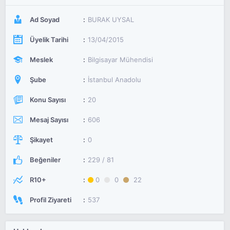
Ad Soyad
BURAK UYSAL
Üyelik Tarihi
13/04/2015
Meslek
Bilgisayar Mühendisi
Şube
İstanbul Anadolu
Konu Sayısı
20
Mesaj Sayısı
606
Şikayet
0
Beğeniler
229 / 81
R10+
0
0
22
Profil Ziyareti
537