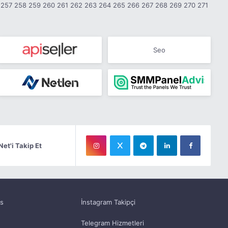
257
258
259
260
261
262
263
264
265
266
267
268
269
270
271
Seo
Net'i Takip Et
as
İnstagram Takipçi
Telegram Hizmetleri