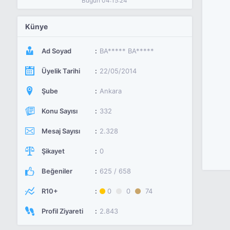
Bugün 04:15:24
Künye
Ad Soyad
BA***** BA*****
Üyelik Tarihi
22/05/2014
Şube
Ankara
Konu Sayısı
332
Mesaj Sayısı
2.328
Şikayet
0
Beğeniler
625 / 658
R10+
0
0
74
Profil Ziyareti
2.843