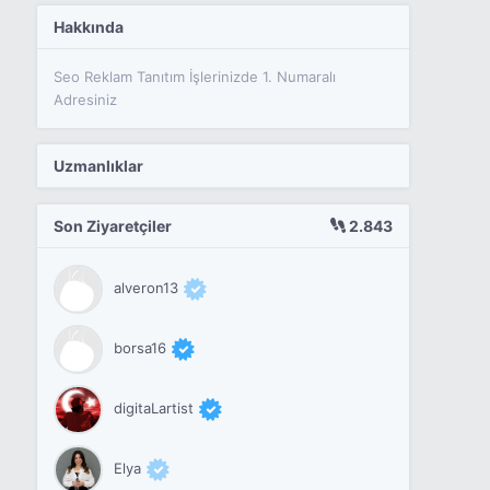
Hakkında
Seo Reklam Tanıtım İşlerinizde 1. Numaralı
Adresiniz
Uzmanlıklar
Son Ziyaretçiler
2.843
alveron13
borsa16
digitaLartist
Elya