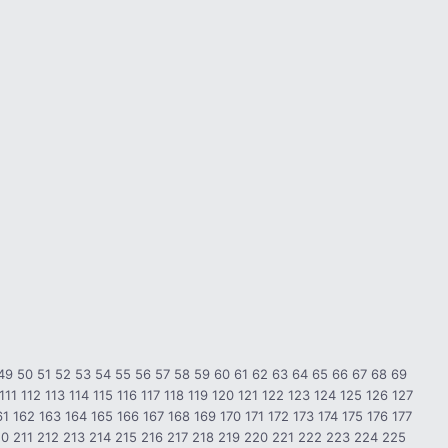
49
50
51
52
53
54
55
56
57
58
59
60
61
62
63
64
65
66
67
68
69
111
112
113
114
115
116
117
118
119
120
121
122
123
124
125
126
127
61
162
163
164
165
166
167
168
169
170
171
172
173
174
175
176
177
10
211
212
213
214
215
216
217
218
219
220
221
222
223
224
225