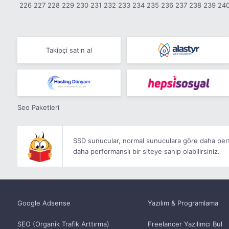
226
227
228
229
230
231
232
233
234
235
236
237
238
239
24
Takipçi satın al
Seo Paketleri
SSD sunucular, normal sunuculara göre daha perf
daha performanslı bir siteye sahip olabilirsiniz.
Google Adsense
Yazılım & Programlama
SEO (Organik Trafik Arttırma)
Freelancer Yazılımcı Bul