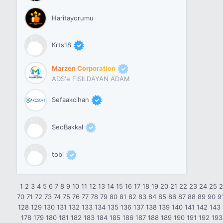
Haritayorumu
Krts18
Marzen Corporation
ADS'e FISILDAYAN ADAM
Sefaakcihan
SeoBakkal
tobi
1
2
3
4
5
6
7
8
9
10
11
12
13
14
15
16
17
18
19
20
21
22
23
24
25
70
71
72
73
74
75
76
77
78
79
80
81
82
83
84
85
86
87
88
89
90
9
128
129
130
131
132
133
134
135
136
137
138
139
140
141
142
143
178
179
180
181
182
183
184
185
186
187
188
189
190
191
192
193