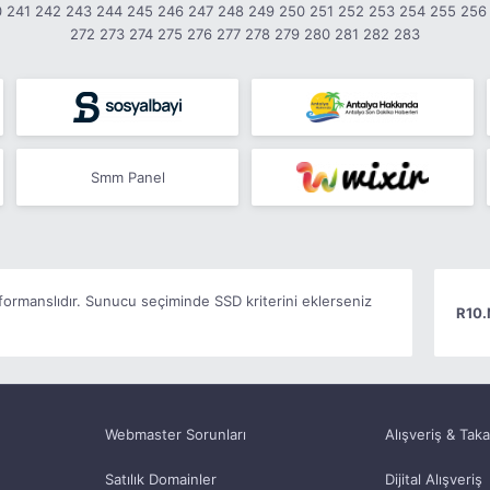
0
241
242
243
244
245
246
247
248
249
250
251
252
253
254
255
256
272
273
274
275
276
277
278
279
280
281
282
283
Smm Panel
ormanslıdır. Sunucu seçiminde SSD kriterini eklerseniz
R10.
Webmaster Sorunları
Alışveriş & Tak
Satılık Domainler
Dijital Alışveriş