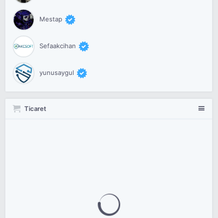
Mestap
Sefaakcihan
yunusaygul
Ticaret