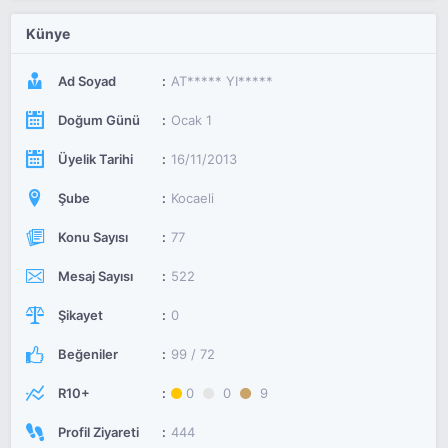
Künye
Ad Soyad
AT***** YI*****
Doğum Günü
Ocak 1
Üyelik Tarihi
16/11/2013
Şube
Kocaeli
Konu Sayısı
77
Mesaj Sayısı
522
Şikayet
0
Beğeniler
99 / 72
R10+
0
0
9
Profil Ziyareti
444