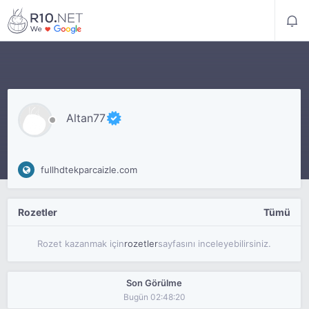
Altan77
fullhdtekparcaizle.com
Rozetler
Tümü
Rozet kazanmak için
rozetler
sayfasını inceleyebilirsiniz.
Son Görülme
Bugün 02:48:20