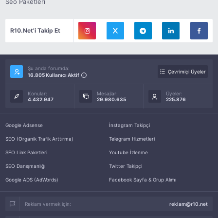
Seo Paketleri
R10.Net'i Takip Et
Şu anda forumda:
Çevrimiçi Üyeler
16.805 Kullanıcı Aktif
Konular:
Mesajlar:
Üyeler:
4.432.947
29.980.635
225.876
Google Adsense
İnstagram Takipçi
SEO (Organik Trafik Arttırma)
Telegram Hizmetleri
SEO Link Paketleri
Youtube İzlenme
SEO Danışmanlığı
Twitter Takipçi
Google ADS (AdWords)
Facebook Sayfa & Grup Alımı
Reklam vermek için:
reklam@r10.net