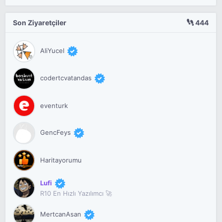
Son Ziyaretçiler
444
AliYucel
codertcvatandas
eventurk
GencFeys
Haritayorumu
Lufi
R10 En Hızlı Yazılımcı 🚀
MertcanAsan